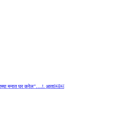
ी तुमच्या मनात घर करेल”….!. आता￼￼