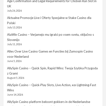
Age Confirmation and Legal Requirements for Chicken Run Slot in
UK
July 26, 2026
Aktualne Promocje Live i Oferty Specjalne w Stake Casino dla
Polski
July 13, 2026
AlaWin Casino – Verjamejo mu igralci po vsem svetu, vključno s
Slovenijo
July 11, 2026
Alles Over Live Casino Games en Functies bij Zumospin Casino
voor Nederland
June 5, 2026
AllySpin Casino – Quick Spin, Rapid Wins: Twoja Szybka Przygoda
z Grami
August 5, 2026
AllySpin Casino – Quick‑Play Slots, Live Action, και Lightning‑Fast
Wins
June 14, 2026
AllySpin Casino platform beloont gokkers in de Nederlandse