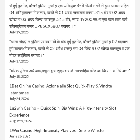
से हुई मुठभेड़, दौराने पुलिस मुठभेड़ एक अभियुक्त पैर में गोली लगने से हुआ घायल सहित
04 अभियुक्तगण गिरफ्तार, कब्जे से 01 अदद नाजायज तमंचा .315 बोर व 02 अदद
खोखा व 03 अदद जिन्दा कारतूस .315 बोर, नगद 49200 रू0 व एक कार टाटा कर्व
रजिस्ट्रेशन नम्बर UP85CX5807 बरामद ।*
July 19, 2025
*थाना नौहझील पुलिस एवं बदमाशों के बीच हुई मुठभेड़, दौराने पुलिस मुठभेड़ 02 बदमाश
हुये घायल/गिरफ्तार, कब्जे से 02 अवैध शस्त्र मय 04 जिंदा व 02 खोखा कारतूस व एक
मोटर साईकिल बरामद।*
July 17, 2025
*वरिष्ठ पुलिस अधीक्षक,मथुरा द्वारा शुक्रवार की साप्ताहिक परेड का किया गया निरीक्षण-*
July 18, 2025
1Bet Online Casino: Azione alle Slot Quick‑Play & Vincite
Istantanee
July 24, 2026
1u2win Casino – Quick Spin, Big Wins: A High‑Intensity Slot
Experience
August 5, 2026
1Win Casino: High‑Intensity Play voor Snelle Winsten
June 26, 2026