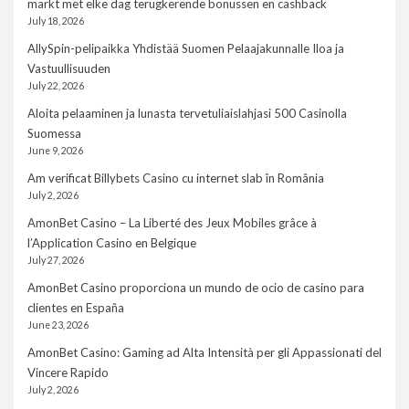
markt met elke dag terugkerende bonussen en cashback
July 18, 2026
AllySpin-pelipaikka Yhdistää Suomen Pelaajakunnalle Iloa ja
Vastuullisuuden
July 22, 2026
Aloita pelaaminen ja lunasta tervetuliaislahjasi 500 Casinolla
Suomessa
June 9, 2026
Am verificat Billybets Casino cu internet slab în România
July 2, 2026
AmonBet Casino – La Liberté des Jeux Mobiles grâce à
l’Application Casino en Belgique
July 27, 2026
AmonBet Casino proporciona un mundo de ocio de casino para
clientes en España
June 23, 2026
AmonBet Casino: Gaming ad Alta Intensità per gli Appassionati del
Vincere Rapido
July 2, 2026