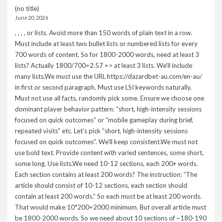
(no title)
June 20, 2026
, , , , or lists. Avoid more than 150 words of plain text in a row.
Must include at least two bullet lists or numbered lists for every
700 words of content. So for 1800-2000 words, need at least 3
lists? Actually 1800/700=2.57 => at least 3 lists. We’ll include
many lists.We must use the URL https://dazardbet-au.com/en-au/
in first or second paragraph. Must use LSI keywords naturally.
Must not use all facts, randomly pick some. Ensure we choose one
dominant player behavior pattern: “short, high-intensity sessions
focused on quick outcomes” or “mobile gameplay during brief,
repeated visits” etc. Let’s pick “short, high-intensity sessions
focused on quick outcomes”. We’ll keep consistent.We must not
use bold text. Provide content with varied sentences, some short,
some long. Use lists.We need 10-12 sections, each 200+ words.
Each section contains at least 200 words? The instruction: “The
article should consist of 10-12 sections, each section should
contain at least 200 words.” So each must be at least 200 words.
That would make 10*200=2000 minimum. But overall article must
be 1800-2000 words. So we need about 10 sections of ~180-190