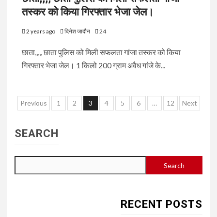
तस्कर को किया गिरफ्तार भेजा जेल।
2 years ago
दिनेश जादौन
24
छाता,,,,, छाता पुलिस को मिली सफलता गांजा तस्कर को किया
गिरफ्तार भेजा जेल। 1 किलो 200 ग्राम अवैध गांजे के...
Posts
Previous
1
2
3
4
5
6
…
12
Next
pagination
SEARCH
Search
RECENT POSTS