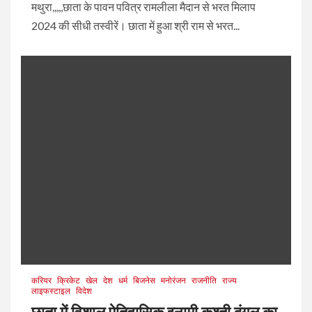
मथुरा,,,,,छाता के पावन पवित्र रामलीला मैदान से भरत मिलाप
2024 की सीधी तस्वीरें। छाता में हुआ श्री राम से भरत...
करियर
क्रिकेट
खेल
देश
धर्म
बिजनेस
मनोरंजन
राजनीति
राज्य
लाइफस्टाइल
विदेश