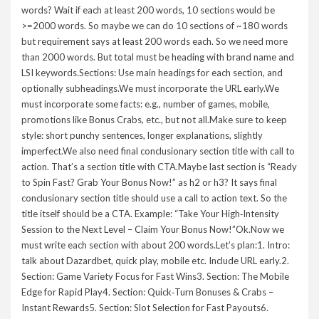
words? Wait if each at least 200 words, 10 sections would be
>=2000 words. So maybe we can do 10 sections of ~180 words
but requirement says at least 200 words each. So we need more
than 2000 words. But total must be heading with brand name and
LSI keywords.Sections: Use main headings for each section, and
optionally subheadings.We must incorporate the URL early.We
must incorporate some facts: e.g., number of games, mobile,
promotions like Bonus Crabs, etc., but not all.Make sure to keep
style: short punchy sentences, longer explanations, slightly
imperfect.We also need final conclusionary section title with call to
action. That’s a section title with CTA.Maybe last section is “Ready
to Spin Fast? Grab Your Bonus Now!” as h2 or h3? It says final
conclusionary section title should use a call to action text. So the
title itself should be a CTA. Example: “Take Your High‑Intensity
Session to the Next Level – Claim Your Bonus Now!”Ok.Now we
must write each section with about 200 words.Let’s plan:1. Intro:
talk about Dazardbet, quick play, mobile etc. Include URL early.2.
Section: Game Variety Focus for Fast Wins3. Section: The Mobile
Edge for Rapid Play4. Section: Quick‑Turn Bonuses & Crabs –
Instant Rewards5. Section: Slot Selection for Fast Payouts6.