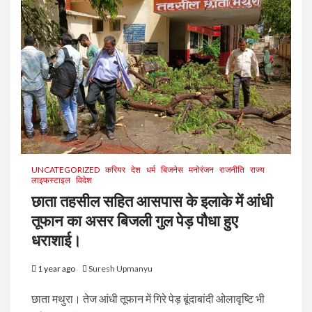
UNCATEGORIZED
करियर
देश
धर्म
बिजनेस
मनोरंजन
राजनीति
राज्य
लाइफस्टाइल
विदेश
छाता तहसील सहित आसपास के इलाके में आंधी
तूफान का असर बिजली गुल पेड़ पौधा हुए
धराशाई।
1 year ago
Suresh Upmanyu
छाता मथुरा। तेज आंधी तूफान में गिरे पेड़ बूंदाबांदी ओलावृष्टि भी