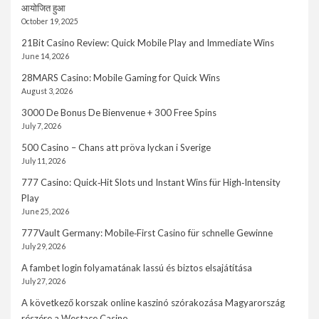
आयोजित हुआ
October 19, 2025
21Bit Casino Review: Quick Mobile Play and Immediate Wins
June 14, 2026
28MARS Casino: Mobile Gaming for Quick Wins
August 3, 2026
3000 De Bonus De Bienvenue + 300 Free Spins
July 7, 2026
500 Casino – Chans att pröva lyckan i Sverige
July 11, 2026
777 Casino: Quick‑Hit Slots und Instant Wins für High‑Intensity
Play
June 25, 2026
777Vault Germany: Mobile‑First Casino für schnelle Gewinne
July 29, 2026
A fambet login folyamatának lassú és biztos elsajátítása
July 27, 2026
A következő korszak online kaszinó szórakozása Magyarország
részére a Westace Casino