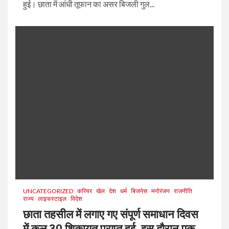
हुई। छाता में आंधी तूफान का असर बिजली गुल...
UNCATEGORIZED
करियर
खेल
देश
धर्म
बिजनेस
मनोरंजन
राजनीति
राज्य
लाइफस्टाइल
विदेश
छाता तहसील में लगाए गए संपूर्ण समाधान दिवस
में कुल 30 शिकायत प्राप्त हुई ,इस दौरान एक