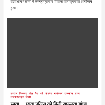
तत्वाधान में छाता में समग्र ग्रामीण विकास कार्यक्रम का आयोजन
हुआ।...
करियर
क्रिकेट
खेल
देश
धर्म
बिजनेस
मनोरंजन
राजनीति
राज्य
लाइफस्टाइल
विदेश
छाता,,,, छाता पुलिस को मिली सफलता गांजा