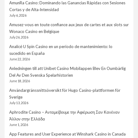
AmunRa Casino: Dominando las Ganancias Rápidas con Sesiones
Cortas y de Alta‑Intensidad
July 6, 2026
Amusez-vous en toute confiance aux jeux de cartes et aux slots sur
Wonaco Casino en Belgique
July 26, 2026
Analicé U Spin Casino en un período de mantenimiento: lo
sucedido en España
June 22, 2026
Anledningen till att Unibet Casino Mobilappen Blev En Oumbärlig
Del Av Den Svenska Spelarhistorien
June 18, 2026
Användargränssnittsöversikt för Hugo Casino-plattformen för
Sverige
July 13, 2026
Aphrodite Casino – Ανταμείβουμε την Αφιέρωση Σαν Κανέναν
Άλλον στην Ελλάδα
June 1, 2026
App Features and User Experience at Winshark Casino in Canada