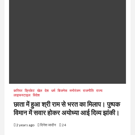
करियर
क्रिकेट
खेल
देश
धर्म
बिजनेस
मनोरंजन
राजनीति
राज्य
लाइफस्टाइल
विदेश
छाता में हुआ श्री राम से भरत का मिलाप। पुष्पक
विमान में सवार होकर अयोध्या आई दिव्य झांकी।
2 years ago
दिनेश जादौन
24