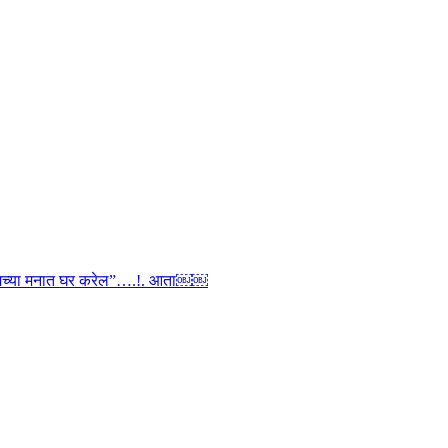
ी तुमच्या मनात घर करेल”….!. आता￼￼