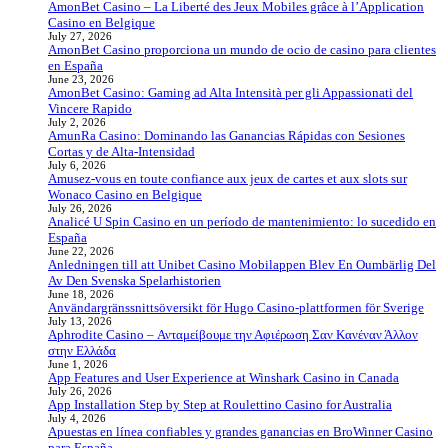
AmonBet Casino – La Liberté des Jeux Mobiles grâce à l’Application
Casino en Belgique
July 27, 2026
AmonBet Casino proporciona un mundo de ocio de casino para clientes
en España
June 23, 2026
AmonBet Casino: Gaming ad Alta Intensità per gli Appassionati del
Vincere Rapido
July 2, 2026
AmunRa Casino: Dominando las Ganancias Rápidas con Sesiones
Cortas y de Alta‑Intensidad
July 6, 2026
Amusez-vous en toute confiance aux jeux de cartes et aux slots sur
Wonaco Casino en Belgique
July 26, 2026
Analicé U Spin Casino en un período de mantenimiento: lo sucedido en
España
June 22, 2026
Anledningen till att Unibet Casino Mobilappen Blev En Oumbärlig Del
Av Den Svenska Spelarhistorien
June 18, 2026
Användargränssnittsöversikt för Hugo Casino-plattformen för Sverige
July 13, 2026
Aphrodite Casino – Ανταμείβουμε την Αφιέρωση Σαν Κανέναν Άλλον
στην Ελλάδα
June 1, 2026
App Features and User Experience at Winshark Casino in Canada
July 26, 2026
App Installation Step by Step at Roulettino Casino for Australia
July 4, 2026
Apuestas en línea confiables y grandes ganancias en BroWinner Casino
para España