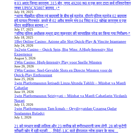
व 03 अदद जिन्दा कारतूस .315 बोर, नगद 49200 रू0 व एक कार टाटा कर्व रजिस्ट्रेशन
नम्बर UP85CX5807 बरामद ।*
July 19, 2025
*थाना नौहझील पुलिस एवं बदमाशों के बीच हुई मुठभेड़, दौराने पुलिस मुठभेड़ 02 बदमाश
हुये घायल/गिरफ्तार, कब्जे से 02 अवैध शस्त्र मय 04 जिंदा व 02 खोखा कारतूस व एक
मोटर साईकिल बरामद।*
July 17, 2025
*वरिष्ठ पुलिस अधीक्षक,मथुरा द्वारा शुक्रवार की साप्ताहिक परेड का किया गया निरीक्षण-*
July 18, 2025
1Bet Online Casino: Azione alle Slot Quick‑Play & Vincite Istantanee
July 24, 2026
1u2win Casino – Quick Spin, Big Wins: A High‑Intensity Slot
Experience
August 5, 2026
1Win Casino: High‑Intensity Play voor Snelle Winsten
June 26, 2026
1Win Casino: Snel‑Gevulde Slots en Directe Winsten voor de
Quick‑Play Enthousiast
June 25, 2026
1win Platformasının İqtisadi Linza Altında Təhlili – Müsbət və Mənfi
Cəhətlər
June 19, 2026
1win Platformasının Şeiriyyəti – Müsbət və Mənfi Cəhətlərin Vicdanlı
Nəzəri
July 13, 2026
1win Platformasının Tam İcmalı – Qeydiyyatdan Çıxarışa Qədər
Sıralanmış Bələdçi
July 1, 2026
21 को प्रधान सखी ललिता और 23 तारीख को श्रीराधारानी जन्म लेगी, 28 को फूटेगी
साँखरी खोर में दही मटकी…, रिपोर्ट- LIC वाले हीरालाल नरेश ठाकुर के साथ…