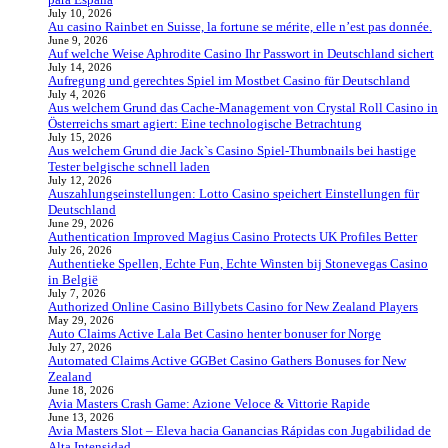
July 10, 2026
Au casino Rainbet en Suisse, la fortune se mérite, elle n’est pas donnée.
June 9, 2026
Auf welche Weise Aphrodite Casino Ihr Passwort in Deutschland sichert
July 14, 2026
Aufregung und gerechtes Spiel im Mostbet Casino für Deutschland
July 4, 2026
Aus welchem Grund das Cache-Management von Crystal Roll Casino in
Österreichs smart agiert: Eine technologische Betrachtung
July 15, 2026
Aus welchem Grund die Jack`s Casino Spiel-Thumbnails bei hastige
Tester belgische schnell laden
July 12, 2026
Auszahlungseinstellungen: Lotto Casino speichert Einstellungen für
Deutschland
June 29, 2026
Authentication Improved Magius Casino Protects UK Profiles Better
July 26, 2026
Authentieke Spellen, Echte Fun, Echte Winsten bij Stonevegas Casino
in België
July 7, 2026
Authorized Online Casino Billybets Casino for New Zealand Players
May 29, 2026
Auto Claims Active Lala Bet Casino henter bonuser for Norge
July 27, 2026
Automated Claims Active GGBet Casino Gathers Bonuses for New
Zealand
June 18, 2026
Avia Masters Crash Game: Azione Veloce & Vittorie Rapide
June 13, 2026
Avia Masters Slot – Eleva hacia Ganancias Rápidas con Jugabilidad de
Alta Intensidad