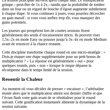
La tension principale survient après chaque saut. Le multiplicateur
grimpe—peut-être de 1x à 2x—tandis que la probabilité de tomber
dans un four ou un regard de bouche d’égout augmente subtilement
à chaque étape. Si vous continuez à jouer, vous pourriez décrocher
un gain massif ; si vous vous arrêtez trop tôt, vous manquez des
gains potentiels.
Les joueurs qui prospèrent lors de courtes sessions fixent
généralement des seuils d’encaissement stricts. Ils peuvent viser
1,5x–2x en mode Easy ou pousser jusqu’à 3x–4x en mode Medium
avant de renoncer à la chance restante.
Cette discipline transforme chaque round en une micro-stratégie : «
Dois-je risquer une étape supplémentaire pour un petit bonus de
multiplicateur ? » La réponse est généralement « oui » pour
quelques rounds, puis « non » lorsque le risque dépasse la
récompense dans le temps limité de la session.
Ressentir la Chaleur
Au moment où vous décidez de presser « encaisser », l’adrénaline
monte alors que le multiplicateur atteint son dernier chiffre et que
l’écran flash votre gain avant de se réinitialiser pour le round
suivant. Cette gratification instantanée alimente la dynamique de la
session suivante.