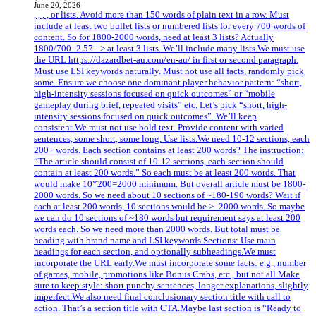
June 20, 2026
, , , , or lists. Avoid more than 150 words of plain text in a row. Must
include at least two bullet lists or numbered lists for every 700 words of
content. So for 1800-2000 words, need at least 3 lists? Actually
1800/700=2.57 => at least 3 lists. We’ll include many lists.We must use
the URL https://dazardbet-au.com/en-au/ in first or second paragraph.
Must use LSI keywords naturally. Must not use all facts, randomly pick
some. Ensure we choose one dominant player behavior pattern: “short,
high-intensity sessions focused on quick outcomes” or “mobile
gameplay during brief, repeated visits” etc. Let’s pick “short, high-
intensity sessions focused on quick outcomes”. We’ll keep
consistent.We must not use bold text. Provide content with varied
sentences, some short, some long. Use lists.We need 10-12 sections, each
200+ words. Each section contains at least 200 words? The instruction:
“The article should consist of 10-12 sections, each section should
contain at least 200 words.” So each must be at least 200 words. That
would make 10*200=2000 minimum. But overall article must be 1800-
2000 words. So we need about 10 sections of ~180-190 words? Wait if
each at least 200 words, 10 sections would be >=2000 words. So maybe
we can do 10 sections of ~180 words but requirement says at least 200
words each. So we need more than 2000 words. But total must be
heading with brand name and LSI keywords.Sections: Use main
headings for each section, and optionally subheadings.We must
incorporate the URL early.We must incorporate some facts: e.g., number
of games, mobile, promotions like Bonus Crabs, etc., but not all.Make
sure to keep style: short punchy sentences, longer explanations, slightly
imperfect.We also need final conclusionary section title with call to
action. That’s a section title with CTA.Maybe last section is “Ready to