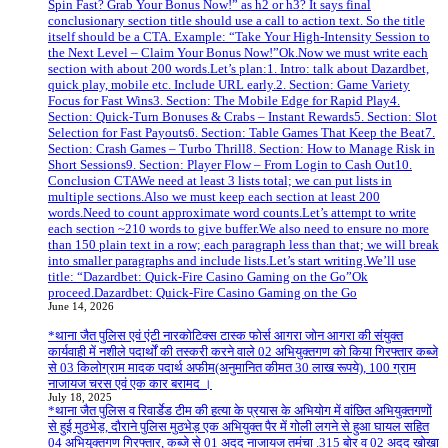
Spin Fast? Grab Your Bonus Now!” as h2 or h3? It says final
conclusionary section title should use a call to action text. So the title
itself should be a CTA. Example: “Take Your High‑Intensity Session to
the Next Level – Claim Your Bonus Now!”Ok.Now we must write each
section with about 200 words.Let’s plan:1. Intro: talk about Dazardbet,
quick play, mobile etc. Include URL early.2. Section: Game Variety
Focus for Fast Wins3. Section: The Mobile Edge for Rapid Play4.
Section: Quick‑Turn Bonuses & Crabs – Instant Rewards5. Section: Slot
Selection for Fast Payouts6. Section: Table Games That Keep the Beat7.
Section: Crash Games – Turbo Thrill8. Section: How to Manage Risk in
Short Sessions9. Section: Player Flow – From Login to Cash Out10.
Conclusion CTAWe need at least 3 lists total; we can put lists in
multiple sections.Also we must keep each section at least 200
words.Need to count approximate word counts.Let’s attempt to write
each section ~210 words to give buffer.We also need to ensure no more
than 150 plain text in a row; each paragraph less than that; we will break
into smaller paragraphs and include lists.Let’s start writing.We’ll use
title: “Dazardbet: Quick‑Fire Casino Gaming on the Go”Ok
proceed.Dazardbet: Quick‑Fire Casino Gaming on the Go
June 14, 2026
*थाना जैत पुलिस एवं एंटी नारकोटिक्स टास्क फोर्स आगरा जोन आगरा की संयुक्त
कार्यवाही में नशीले पदार्थों की तस्करी करने वाले 02 अभियुक्तगण को किया गिरफ्तार कब्जे
से 03 किलोग्राम मादक पदार्थ अफीम(अनुमानित कीमत 30 लाख रूपये), 100 ग्राम
नाजायज चरस एवं एक कार बरामद ।
July 18, 2025
*थाना जैत पुलिस व रिवार्डेड टीम की हत्या के प्रयास के अभियोग में वांछित अभियुक्तगणों
से हुई मुठभेड़, दौराने पुलिस मुठभेड़ एक अभियुक्त पैर में गोली लगने से हुआ घायल सहित
04 अभियुक्तगण गिरफ्तार, कब्जे से 01 अदद नाजायज तमंचा .315 बोर व 02 अदद खोखा