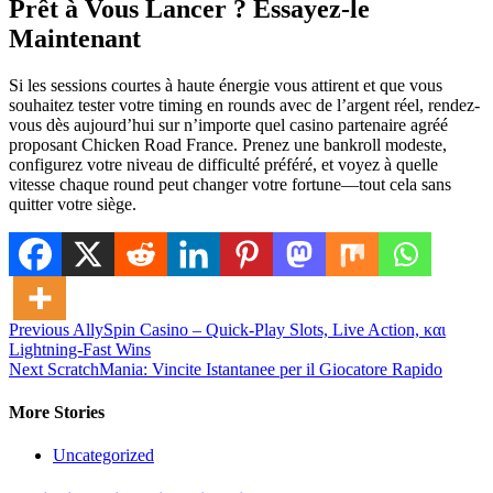
Prêt à Vous Lancer ? Essayez-le
Maintenant
Si les sessions courtes à haute énergie vous attirent et que vous
souhaitez tester votre timing en rounds avec de l’argent réel, rendez-
vous dès aujourd’hui sur n’importe quel casino partenaire agréé
proposant Chicken Road France. Prenez une bankroll modeste,
configurez votre niveau de difficulté préféré, et voyez à quelle
vitesse chaque round peut changer votre fortune—tout cela sans
quitter votre siège.
Post
Previous
AllySpin Casino – Quick‑Play Slots, Live Action, και
Lightning‑Fast Wins
navigation
Next
ScratchMania: Vincite Istantanee per il Giocatore Rapido
More Stories
Uncategorized