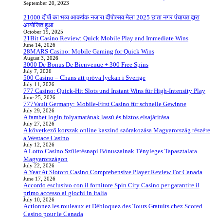
September 20, 2023
21000 दीपों का भव्य आकर्षक नजारा दीपोत्सव मेला 2025 छाता नगर पंचायत द्वारा
आयोजित हुआ
October 19, 2025
21Bit Casino Review: Quick Mobile Play and Immediate Wins
June 14, 2026
28MARS Casino: Mobile Gaming for Quick Wins
August 3, 2026
3000 De Bonus De Bienvenue + 300 Free Spins
July 7, 2026
500 Casino – Chans att pröva lyckan i Sverige
July 11, 2026
777 Casino: Quick‑Hit Slots und Instant Wins für High‑Intensity Play
June 25, 2026
777Vault Germany: Mobile‑First Casino für schnelle Gewinne
July 29, 2026
A fambet login folyamatának lassú és biztos elsajátítása
July 27, 2026
A következő korszak online kaszinó szórakozása Magyarország részére
a Westace Casino
July 12, 2026
A Lotto Casino Születésnapi Bónuszainak Tényleges Tapasztalata
Magyarországon
July 22, 2026
A Year At Slotoro Casino Comprehensive Player Review For Canada
June 17, 2026
Accordo esclusivo con il fornitore Spin City Casino per garantire il
primo accesso ai giochi in Italia
July 10, 2026
Actionnez les rouleaux et Débloquez des Tours Gratuits chez Scored
Casino pour le Canada