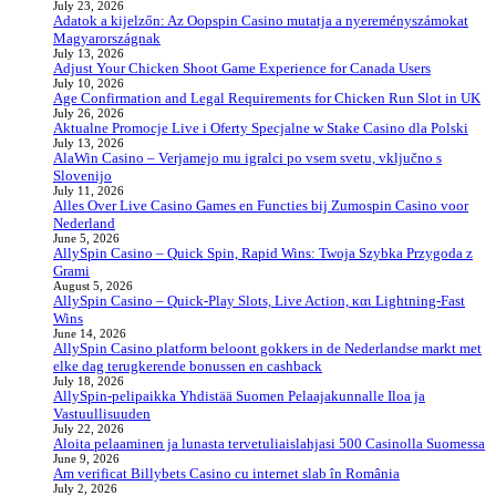
July 23, 2026
Adatok a kijelzőn: Az Oopspin Casino mutatja a nyereményszámokat
Magyarországnak
July 13, 2026
Adjust Your Chicken Shoot Game Experience for Canada Users
July 10, 2026
Age Confirmation and Legal Requirements for Chicken Run Slot in UK
July 26, 2026
Aktualne Promocje Live i Oferty Specjalne w Stake Casino dla Polski
July 13, 2026
AlaWin Casino – Verjamejo mu igralci po vsem svetu, vključno s
Slovenijo
July 11, 2026
Alles Over Live Casino Games en Functies bij Zumospin Casino voor
Nederland
June 5, 2026
AllySpin Casino – Quick Spin, Rapid Wins: Twoja Szybka Przygoda z
Grami
August 5, 2026
AllySpin Casino – Quick‑Play Slots, Live Action, και Lightning‑Fast
Wins
June 14, 2026
AllySpin Casino platform beloont gokkers in de Nederlandse markt met
elke dag terugkerende bonussen en cashback
July 18, 2026
AllySpin-pelipaikka Yhdistää Suomen Pelaajakunnalle Iloa ja
Vastuullisuuden
July 22, 2026
Aloita pelaaminen ja lunasta tervetuliaislahjasi 500 Casinolla Suomessa
June 9, 2026
Am verificat Billybets Casino cu internet slab în România
July 2, 2026