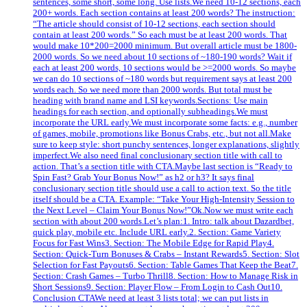
sentences, some short, some long. Use lists.We need 10-12 sections, each
200+ words. Each section contains at least 200 words? The instruction:
“The article should consist of 10-12 sections, each section should
contain at least 200 words.” So each must be at least 200 words. That
would make 10*200=2000 minimum. But overall article must be 1800-
2000 words. So we need about 10 sections of ~180-190 words? Wait if
each at least 200 words, 10 sections would be >=2000 words. So maybe
we can do 10 sections of ~180 words but requirement says at least 200
words each. So we need more than 2000 words. But total must be
heading with brand name and LSI keywords.Sections: Use main
headings for each section, and optionally subheadings.We must
incorporate the URL early.We must incorporate some facts: e.g., number
of games, mobile, promotions like Bonus Crabs, etc., but not all.Make
sure to keep style: short punchy sentences, longer explanations, slightly
imperfect.We also need final conclusionary section title with call to
action. That’s a section title with CTA.Maybe last section is “Ready to
Spin Fast? Grab Your Bonus Now!” as h2 or h3? It says final
conclusionary section title should use a call to action text. So the title
itself should be a CTA. Example: “Take Your High‑Intensity Session to
the Next Level – Claim Your Bonus Now!”Ok.Now we must write each
section with about 200 words.Let’s plan:1. Intro: talk about Dazardbet,
quick play, mobile etc. Include URL early.2. Section: Game Variety
Focus for Fast Wins3. Section: The Mobile Edge for Rapid Play4.
Section: Quick‑Turn Bonuses & Crabs – Instant Rewards5. Section: Slot
Selection for Fast Payouts6. Section: Table Games That Keep the Beat7.
Section: Crash Games – Turbo Thrill8. Section: How to Manage Risk in
Short Sessions9. Section: Player Flow – From Login to Cash Out10.
Conclusion CTAWe need at least 3 lists total; we can put lists in