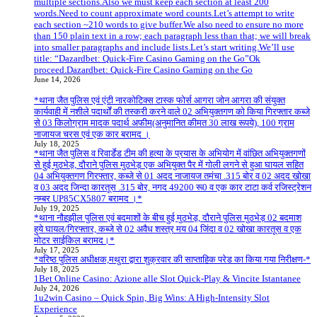
multiple sections.Also we must keep each section at least 200
words.Need to count approximate word counts.Let’s attempt to write
each section ~210 words to give buffer.We also need to ensure no more
than 150 plain text in a row; each paragraph less than that; we will break
into smaller paragraphs and include lists.Let’s start writing.We’ll use
title: “Dazardbet: Quick‑Fire Casino Gaming on the Go”Ok
proceed.Dazardbet: Quick‑Fire Casino Gaming on the Go
June 14, 2026
*थाना जैत पुलिस एवं एंटी नारकोटिक्स टास्क फोर्स आगरा जोन आगरा की संयुक्त
कार्यवाही में नशीले पदार्थों की तस्करी करने वाले 02 अभियुक्तगण को किया गिरफ्तार कब्जे
से 03 किलोग्राम मादक पदार्थ अफीम(अनुमानित कीमत 30 लाख रूपये), 100 ग्राम
नाजायज चरस एवं एक कार बरामद ।
July 18, 2025
*थाना जैत पुलिस व रिवार्डेड टीम की हत्या के प्रयास के अभियोग में वांछित अभियुक्तगणों
से हुई मुठभेड़, दौराने पुलिस मुठभेड़ एक अभियुक्त पैर में गोली लगने से हुआ घायल सहित
04 अभियुक्तगण गिरफ्तार, कब्जे से 01 अदद नाजायज तमंचा .315 बोर व 02 अदद खोखा
व 03 अदद जिन्दा कारतूस .315 बोर, नगद 49200 रू0 व एक कार टाटा कर्व रजिस्ट्रेशन
नम्बर UP85CX5807 बरामद ।*
July 19, 2025
*थाना नौहझील पुलिस एवं बदमाशों के बीच हुई मुठभेड़, दौराने पुलिस मुठभेड़ 02 बदमाश
हुये घायल/गिरफ्तार, कब्जे से 02 अवैध शस्त्र मय 04 जिंदा व 02 खोखा कारतूस व एक
मोटर साईकिल बरामद।*
July 17, 2025
*वरिष्ठ पुलिस अधीक्षक,मथुरा द्वारा शुक्रवार की साप्ताहिक परेड का किया गया निरीक्षण-*
July 18, 2025
1Bet Online Casino: Azione alle Slot Quick‑Play & Vincite Istantanee
July 24, 2026
1u2win Casino – Quick Spin, Big Wins: A High‑Intensity Slot
Experience