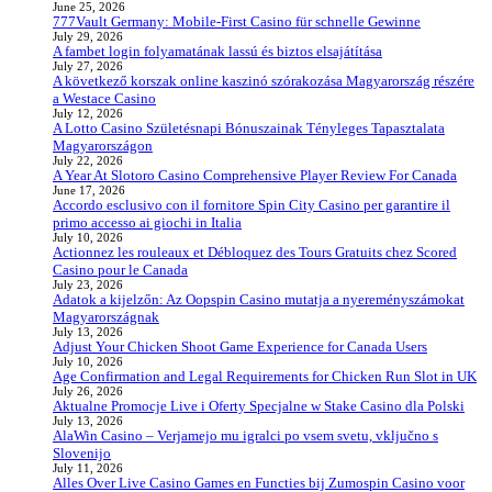
June 25, 2026
777Vault Germany: Mobile‑First Casino für schnelle Gewinne
July 29, 2026
A fambet login folyamatának lassú és biztos elsajátítása
July 27, 2026
A következő korszak online kaszinó szórakozása Magyarország részére
a Westace Casino
July 12, 2026
A Lotto Casino Születésnapi Bónuszainak Tényleges Tapasztalata
Magyarországon
July 22, 2026
A Year At Slotoro Casino Comprehensive Player Review For Canada
June 17, 2026
Accordo esclusivo con il fornitore Spin City Casino per garantire il
primo accesso ai giochi in Italia
July 10, 2026
Actionnez les rouleaux et Débloquez des Tours Gratuits chez Scored
Casino pour le Canada
July 23, 2026
Adatok a kijelzőn: Az Oopspin Casino mutatja a nyereményszámokat
Magyarországnak
July 13, 2026
Adjust Your Chicken Shoot Game Experience for Canada Users
July 10, 2026
Age Confirmation and Legal Requirements for Chicken Run Slot in UK
July 26, 2026
Aktualne Promocje Live i Oferty Specjalne w Stake Casino dla Polski
July 13, 2026
AlaWin Casino – Verjamejo mu igralci po vsem svetu, vključno s
Slovenijo
July 11, 2026
Alles Over Live Casino Games en Functies bij Zumospin Casino voor