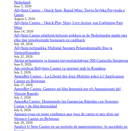
Nederland
June 5, 2026
AllySpin Casino – Quick Spin, Rapid Wins: Twoja Szybka Przygoda z
Grami
August 5, 2026
AllySpin Casino – Quick‑Play Slots, Live Action, και Lightning‑Fast
Wins
June 14, 2026
AllySpin Casino platform beloont gokkers in de Nederlandse markt met
elke dag terugkerende bonussen en cashback
July 18, 2026
AllySpin-pelipaikka Yhdistää Suomen Pelaajakunnalle Iloa ja
Vastuullisuuden
July 22, 2026
Aloita pelaaminen ja lunasta tervetuliaislahjasi 500 Casinolla Suomessa
June 9, 2026
Am verificat Billybets Casino cu internet slab în România
July 2, 2026
AmonBet Casino – La Liberté des Jeux Mobiles grâce à l’Application
Casino en Belgique
July 27, 2026
AmonBet Casino: Gaming ad Alta Intensità per gli Appassionati del
Vincere Rapido
July 2, 2026
AmunRa Casino: Dominando las Ganancias Rápidas con Sesiones
Cortas y de Alta‑Intensidad
July 6, 2026
Amusez-vous en toute confiance aux jeux de cartes et aux slots sur
Wonaco Casino en Belgique
July 26, 2026
Analicé U Spin Casino en un período de mantenimiento: lo sucedido en