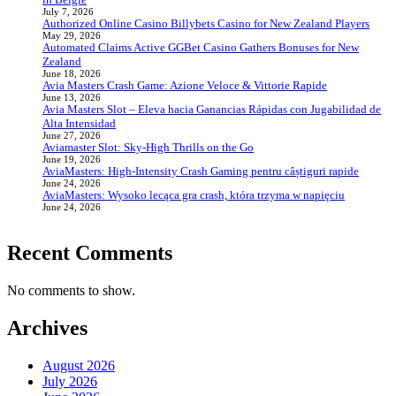
July 7, 2026
Authorized Online Casino Billybets Casino for New Zealand Players
May 29, 2026
Automated Claims Active GGBet Casino Gathers Bonuses for New
Zealand
June 18, 2026
Avia Masters Crash Game: Azione Veloce & Vittorie Rapide
June 13, 2026
Avia Masters Slot – Eleva hacia Ganancias Rápidas con Jugabilidad de
Alta Intensidad
June 27, 2026
Aviamaster Slot: Sky‑High Thrills on the Go
June 19, 2026
AviaMasters: High‑Intensity Crash Gaming pentru câștiguri rapide
June 24, 2026
AviaMasters: Wysoko lecąca gra crash, która trzyma w napięciu
June 24, 2026
Recent Comments
No comments to show.
Archives
August 2026
July 2026