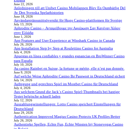
España
June 22, 2026
Anledningen till att Unibet Casino Mobilappen Blev En Oumbärlig Del
Av Den Svenska Spelarhistorien
June 18, 2026
Användargränssnittsöversikt för Hugo Casino-plattformen för Sverige
July 13, 2026
Aphrodite Casino – Ανταμείβουμε την Αφιέρωση Σαν Κανέναν Άλλον
στην Ελλάδα
June 1, 2026
App Features and User Experience at Winshark Casino in Canada
July 26, 2026
App Installation Step by Step at Roulettino Casino for Australia
July 4, 2026
Apuestas en línea confiables y grandes ganancias en BroWinner Casino
para España
July 10, 2026
Au casino Rainbet en Suisse, la fortune se mérite, elle n’est pas donnée.
June 9, 2026
Auf welche Weise Aphrodite Casino Ihr Passwort in Deutschland sichert
July 14, 2026
Aufregung und gerechtes Spiel im Mostbet Casino für Deutschland
July 4, 2026
Aus welchem Grund die Jack`s Casino Spiel-Thumbnails bei hastige
Tester belgische schnell laden
July 12, 2026
Auszahlungseinstellungen: Lotto Casino speichert Einstellungen für
Deutschland
June 29, 2026
Authentication Improved Magius Casino Protects UK Profiles Better
July 26, 2026
Authentieke Spellen, Echte Fun, Echte Winsten bij Stonevegas Casino
in België