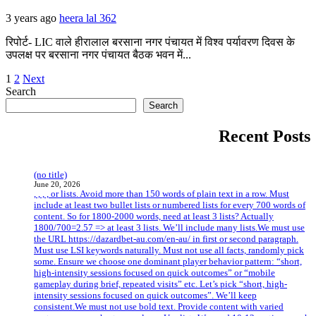
3 years ago
heera lal
362
रिपोर्ट- LIC वाले हीरालाल बरसाना नगर पंचायत में विश्व पर्यावरण दिवस के
उपलक्ष पर बरसाना नगर पंचायत बैठक भवन में...
Posts
1
2
Next
Search
pagination
Search
Recent Posts
(no title)
June 20, 2026
, , , , or lists. Avoid more than 150 words of plain text in a row. Must
include at least two bullet lists or numbered lists for every 700 words of
content. So for 1800-2000 words, need at least 3 lists? Actually
1800/700=2.57 => at least 3 lists. We’ll include many lists.We must use
the URL https://dazardbet-au.com/en-au/ in first or second paragraph.
Must use LSI keywords naturally. Must not use all facts, randomly pick
some. Ensure we choose one dominant player behavior pattern: “short,
high-intensity sessions focused on quick outcomes” or “mobile
gameplay during brief, repeated visits” etc. Let’s pick “short, high-
intensity sessions focused on quick outcomes”. We’ll keep
consistent.We must not use bold text. Provide content with varied