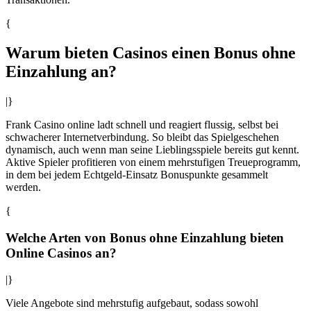
{
Warum bieten Casinos einen Bonus ohne
Einzahlung an?
|}
Frank Casino online ladt schnell und reagiert flussig, selbst bei
schwacherer Internetverbindung. So bleibt das Spielgeschehen
dynamisch, auch wenn man seine Lieblingsspiele bereits gut kennt.
Aktive Spieler profitieren von einem mehrstufigen Treueprogramm,
in dem bei jedem Echtgeld-Einsatz Bonuspunkte gesammelt
werden.
{
Welche Arten von Bonus ohne Einzahlung bieten
Online Casinos an?
|}
Viele Angebote sind mehrstufig aufgebaut, sodass sowohl