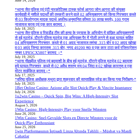
June 14, 2026
*थाना जैत पुलिस एवं एंटी नारकोटिक्स टास्क फोर्स आगरा जोन आगरा की संयुक्त
कार्यवाही में नशीले पदार्थों की तस्करी करने वाले 02 अभियुक्तगण को किया गिरफ्तार कब्जे
से 03 किलोग्राम मादक पदार्थ अफीम(अनुमानित कीमत 30 लाख रूपये), 100 ग्राम
नाजायज चरस एवं एक कार बरामद ।
July 18, 2025
*थाना जैत पुलिस व रिवार्डेड टीम की हत्या के प्रयास के अभियोग में वांछित अभियुक्तगणों
से हुई मुठभेड़, दौराने पुलिस मुठभेड़ एक अभियुक्त पैर में गोली लगने से हुआ घायल सहित
04 अभियुक्तगण गिरफ्तार, कब्जे से 01 अदद नाजायज तमंचा .315 बोर व 02 अदद खोखा
व 03 अदद जिन्दा कारतूस .315 बोर, नगद 49200 रू0 व एक कार टाटा कर्व रजिस्ट्रेशन
नम्बर UP85CX5807 बरामद ।*
July 19, 2025
*थाना नौहझील पुलिस एवं बदमाशों के बीच हुई मुठभेड़, दौराने पुलिस मुठभेड़ 02 बदमाश
हुये घायल/गिरफ्तार, कब्जे से 02 अवैध शस्त्र मय 04 जिंदा व 02 खोखा कारतूस व एक
मोटर साईकिल बरामद।*
July 17, 2025
*वरिष्ठ पुलिस अधीक्षक,मथुरा द्वारा शुक्रवार की साप्ताहिक परेड का किया गया निरीक्षण-*
July 18, 2025
1Bet Online Casino: Azione alle Slot Quick‑Play & Vincite Istantanee
July 24, 2026
1u2win Casino – Quick Spin, Big Wins: A High‑Intensity Slot
Experience
August 5, 2026
1Win Casino: High‑Intensity Play voor Snelle Winsten
June 26, 2026
1Win Casino: Snel‑Gevulde Slots en Directe Winsten voor de
Quick‑Play Enthousiast
June 25, 2026
1win Platformasının İqtisadi Linza Altında Təhlili – Müsbət və Mənfi
Cəhətlər