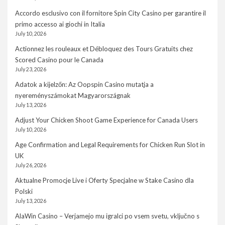
Accordo esclusivo con il fornitore Spin City Casino per garantire il
primo accesso ai giochi in Italia
July 10, 2026
Actionnez les rouleaux et Débloquez des Tours Gratuits chez
Scored Casino pour le Canada
July 23, 2026
Adatok a kijelzőn: Az Oopspin Casino mutatja a
nyereményszámokat Magyarországnak
July 13, 2026
Adjust Your Chicken Shoot Game Experience for Canada Users
July 10, 2026
Age Confirmation and Legal Requirements for Chicken Run Slot in
UK
July 26, 2026
Aktualne Promocje Live i Oferty Specjalne w Stake Casino dla
Polski
July 13, 2026
AlaWin Casino – Verjamejo mu igralci po vsem svetu, vključno s