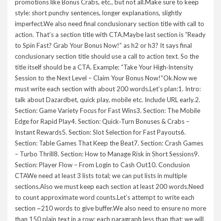
promotions like Bonus Crabs, etc., but not all.Make sure to keep
style: short punchy sentences, longer explanations, slightly
imperfect.We also need final conclusionary section title with call to
action. That’s a section title with CTA.Maybe last section is “Ready
to Spin Fast? Grab Your Bonus Now!” as h2 or h3? It says final
conclusionary section title should use a call to action text. So the
title itself should be a CTA. Example: “Take Your High‑Intensity
Session to the Next Level – Claim Your Bonus Now!”Ok.Now we
must write each section with about 200 words.Let’s plan:1. Intro:
talk about Dazardbet, quick play, mobile etc. Include URL early.2.
Section: Game Variety Focus for Fast Wins3. Section: The Mobile
Edge for Rapid Play4. Section: Quick‑Turn Bonuses & Crabs –
Instant Rewards5. Section: Slot Selection for Fast Payouts6.
Section: Table Games That Keep the Beat7. Section: Crash Games
– Turbo Thrill8. Section: How to Manage Risk in Short Sessions9.
Section: Player Flow – From Login to Cash Out10. Conclusion
CTAWe need at least 3 lists total; we can put lists in multiple
sections.Also we must keep each section at least 200 words.Need
to count approximate word counts.Let’s attempt to write each
section ~210 words to give buffer.We also need to ensure no more
than 150 plain text in a row; each paragraph less than that; we will