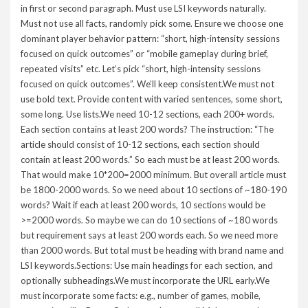
in first or second paragraph. Must use LSI keywords naturally.
Must not use all facts, randomly pick some. Ensure we choose one
dominant player behavior pattern: “short, high-intensity sessions
focused on quick outcomes” or “mobile gameplay during brief,
repeated visits” etc. Let’s pick “short, high-intensity sessions
focused on quick outcomes”. We’ll keep consistent.We must not
use bold text. Provide content with varied sentences, some short,
some long. Use lists.We need 10-12 sections, each 200+ words.
Each section contains at least 200 words? The instruction: “The
article should consist of 10-12 sections, each section should
contain at least 200 words.” So each must be at least 200 words.
That would make 10*200=2000 minimum. But overall article must
be 1800-2000 words. So we need about 10 sections of ~180-190
words? Wait if each at least 200 words, 10 sections would be
>=2000 words. So maybe we can do 10 sections of ~180 words
but requirement says at least 200 words each. So we need more
than 2000 words. But total must be heading with brand name and
LSI keywords.Sections: Use main headings for each section, and
optionally subheadings.We must incorporate the URL early.We
must incorporate some facts: e.g., number of games, mobile,