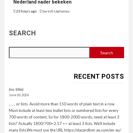
Nederland nader bekeken
23 hours ago
Suresh Upmanyu
SEARCH
Search
RECENT POSTS
(no title)
June 20, 2026
, , , , or lists. Avoid more than 150 words of plain text in a row.
Must include at least two bullet lists or numbered lists for every
700 words of content. So for 1800-2000 words, need at least 3
lists? Actually 1800/700=2.57 => at least 3 lists. We’ll include
many lists.We must use the URL https://dazardbet-au.com/en-au/