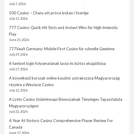
July 7, 2026
500 Casino – Chans att pröva lyckan i Sverige
July 11, 2026
777 Casino: Quick‑Hit Slots und Instant Wins für High‑Intensity
Play
June 25, 2026
777Vault Germany: Mobile‑First Casino für schnelle Gewinne
July 29, 2026
A fambet login folyamatának lassú és biztos elsajátítása
July 27, 2026
A következő korszak online kaszinó szórakozása Magyarország
részére a Westace Casino
July 12, 2026
A Lotto Casino Születésnapi Bónuszainak Tényleges Tapasztalata
Magyarországon
July 22, 2026
A Year At Slotoro Casino Comprehensive Player Review For
Canada
June 17, 2026