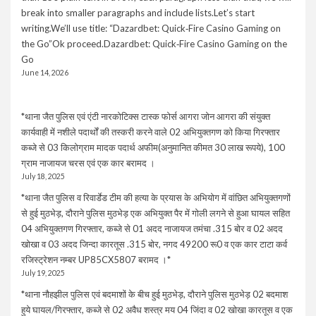
break into smaller paragraphs and include lists.Let’s start
writing.We’ll use title: “Dazardbet: Quick‑Fire Casino Gaming on
the Go”Ok proceed.Dazardbet: Quick‑Fire Casino Gaming on the
Go
June 14, 2026
*थाना जैत पुलिस एवं एंटी नारकोटिक्स टास्क फोर्स आगरा जोन आगरा की संयुक्त
कार्यवाही में नशीले पदार्थों की तस्करी करने वाले 02 अभियुक्तगण को किया गिरफ्तार
कब्जे से 03 किलोग्राम मादक पदार्थ अफीम(अनुमानित कीमत 30 लाख रूपये), 100
ग्राम नाजायज चरस एवं एक कार बरामद ।
July 18, 2025
*थाना जैत पुलिस व रिवार्डेड टीम की हत्या के प्रयास के अभियोग में वांछित अभियुक्तगणों
से हुई मुठभेड़, दौराने पुलिस मुठभेड़ एक अभियुक्त पैर में गोली लगने से हुआ घायल सहित
04 अभियुक्तगण गिरफ्तार, कब्जे से 01 अदद नाजायज तमंचा .315 बोर व 02 अदद
खोखा व 03 अदद जिन्दा कारतूस .315 बोर, नगद 49200 रू0 व एक कार टाटा कर्व
रजिस्ट्रेशन नम्बर UP85CX5807 बरामद ।*
July 19, 2025
*थाना नौहझील पुलिस एवं बदमाशों के बीच हुई मुठभेड़, दौराने पुलिस मुठभेड़ 02 बदमाश
हुये घायल/गिरफ्तार, कब्जे से 02 अवैध शस्त्र मय 04 जिंदा व 02 खोखा कारतूस व एक