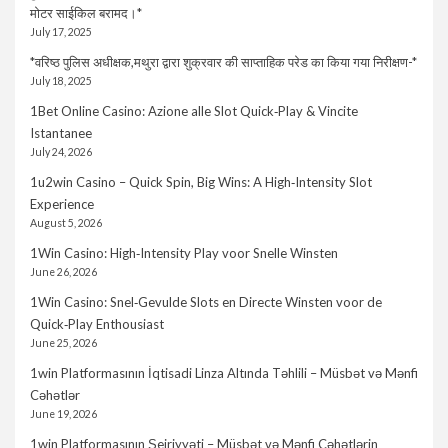
मोटर साईकिल बरामद।*
July 17, 2025
*वरिष्ठ पुलिस अधीक्षक,मथुरा द्वारा शुक्रवार की साप्ताहिक परेड का किया गया निरीक्षण-*
July 18, 2025
1Bet Online Casino: Azione alle Slot Quick‑Play & Vincite
Istantanee
July 24, 2026
1u2win Casino – Quick Spin, Big Wins: A High‑Intensity Slot
Experience
August 5, 2026
1Win Casino: High‑Intensity Play voor Snelle Winsten
June 26, 2026
1Win Casino: Snel‑Gevulde Slots en Directe Winsten voor de
Quick‑Play Enthousiast
June 25, 2026
1win Platformasının İqtisadi Linza Altında Təhlili – Müsbət və Mənfi
Cəhətlər
June 19, 2026
1win Platformasının Şeiriyyəti – Müsbət və Mənfi Cəhətlərin