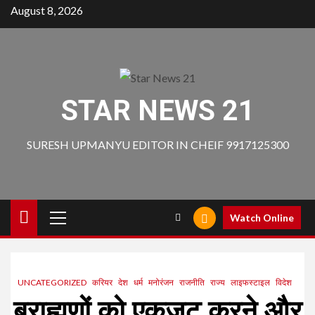
Skip
August 8, 2026
to
content
STAR NEWS 21
SURESH UPMANYU EDITOR IN CHEIF 9917125300
Primary
Watch Online
Menu
UNCATEGORIZED
करियर
देश
धर्म
मनोरंजन
राजनीति
राज्य
लाइफस्टाइल
विदेश
ब्राह्मणों को एकजुट करने और