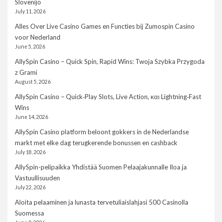
Slovenijo
July 11, 2026
Alles Over Live Casino Games en Functies bij Zumospin Casino
voor Nederland
June 5, 2026
AllySpin Casino – Quick Spin, Rapid Wins: Twoja Szybka Przygoda
z Grami
August 5, 2026
AllySpin Casino – Quick‑Play Slots, Live Action, και Lightning‑Fast
Wins
June 14, 2026
AllySpin Casino platform beloont gokkers in de Nederlandse
markt met elke dag terugkerende bonussen en cashback
July 18, 2026
AllySpin-pelipaikka Yhdistää Suomen Pelaajakunnalle Iloa ja
Vastuullisuuden
July 22, 2026
Aloita pelaaminen ja lunasta tervetuliaislahjasi 500 Casinolla
Suomessa