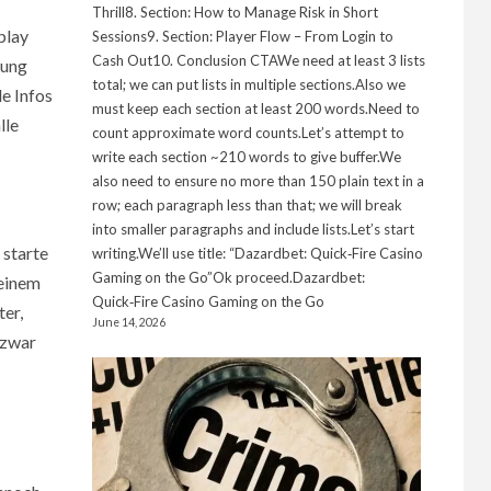
Thrill8. Section: How to Manage Risk in Short
play
Sessions9. Section: Player Flow – From Login to
Cash Out10. Conclusion CTAWe need at least 3 lists
lung
total; we can put lists in multiple sections.Also we
le Infos
must keep each section at least 200 words.Need to
lle
count approximate word counts.Let’s attempt to
write each section ~210 words to give buffer.We
also need to ensure no more than 150 plain text in a
row; each paragraph less than that; we will break
into smaller paragraphs and include lists.Let’s start
 starte
writing.We’ll use title: “Dazardbet: Quick‑Fire Casino
Gaming on the Go”Ok proceed.Dazardbet:
seinem
Quick‑Fire Casino Gaming on the Go
er,
June 14, 2026
 zwar