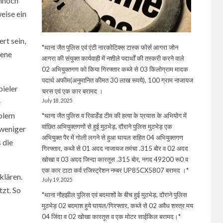
ennoch
eise ein
rt sein,
*थाना जैत पुलिस एवं एंटी नारकोटिक्स टास्क फोर्स आगरा जोन
bene
आगरा की संयुक्त कार्यवाही में नशीले पदार्थों की तस्करी करने वाले
02 अभियुक्तगण को किया गिरफ्तार कब्जे से 03 किलोग्राम मादक
पदार्थ अफीम(अनुमानित कीमत 30 लाख रूपये), 100 ग्राम नाजायज
pieler
चरस एवं एक कार बरामद ।
e
July 18, 2025
oblem
*थाना जैत पुलिस व रिवार्डेड टीम की हत्या के प्रयास के अभियोग में
वांछित अभियुक्तगणों से हुई मुठभेड़, दौराने पुलिस मुठभेड़ एक
 weniger
अभियुक्त पैर में गोली लगने से हुआ घायल सहित 04 अभियुक्तगण
 die
गिरफ्तार, कब्जे से 01 अदद नाजायज तमंचा .315 बोर व 02 अदद
खोखा व 03 अदद जिन्दा कारतूस .315 बोर, नगद 49200 रू0 व
एक कार टाटा कर्व रजिस्ट्रेशन नम्बर UP85CX5807 बरामद ।*
klären.
July 19, 2025
tzt. So
*थाना नौहझील पुलिस एवं बदमाशों के बीच हुई मुठभेड़, दौराने पुलिस
मुठभेड़ 02 बदमाश हुये घायल/गिरफ्तार, कब्जे से 02 अवैध शस्त्र मय
04 जिंदा व 02 खोखा कारतूस व एक मोटर साईकिल बरामद।*