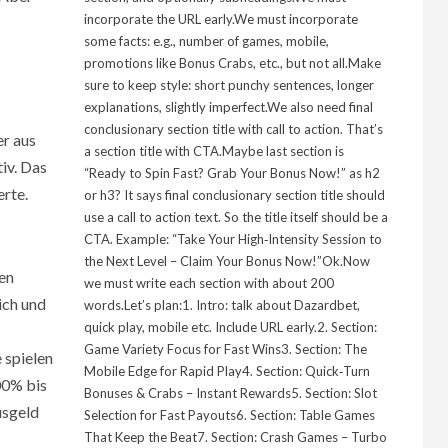
incorporate the URL early.We must incorporate
some facts: e.g., number of games, mobile,
promotions like Bonus Crabs, etc., but not all.Make
sure to keep style: short punchy sentences, longer
explanations, slightly imperfect.We also need final
conclusionary section title with call to action. That’s
er aus
a section title with CTA.Maybe last section is
iv. Das
“Ready to Spin Fast? Grab Your Bonus Now!” as h2
rte.
or h3? It says final conclusionary section title should
use a call to action text. So the title itself should be a
CTA. Example: “Take Your High‑Intensity Session to
the Next Level – Claim Your Bonus Now!”Ok.Now
en
we must write each section with about 200
ich und
words.Let’s plan:1. Intro: talk about Dazardbet,
quick play, mobile etc. Include URL early.2. Section:
Game Variety Focus for Fast Wins3. Section: The
 spielen
Mobile Edge for Rapid Play4. Section: Quick‑Turn
00% bis
Bonuses & Crabs – Instant Rewards5. Section: Slot
usgeld
Selection for Fast Payouts6. Section: Table Games
That Keep the Beat7. Section: Crash Games – Turbo