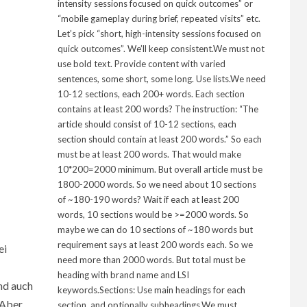
intensity sessions focused on quick outcomes” or
“mobile gameplay during brief, repeated visits” etc.
Let’s pick “short, high-intensity sessions focused on
quick outcomes”. We’ll keep consistent.We must not
use bold text. Provide content with varied
sentences, some short, some long. Use lists.We need
10-12 sections, each 200+ words. Each section
contains at least 200 words? The instruction: “The
article should consist of 10-12 sections, each
section should contain at least 200 words.” So each
must be at least 200 words. That would make
10*200=2000 minimum. But overall article must be
1800-2000 words. So we need about 10 sections
of ~180-190 words? Wait if each at least 200
words, 10 sections would be >=2000 words. So
maybe we can do 10 sections of ~180 words but
requirement says at least 200 words each. So we
ei
need more than 2000 words. But total must be
heading with brand name and LSI
nd auch
keywords.Sections: Use main headings for each
 Aber
section, and optionally subheadings.We must