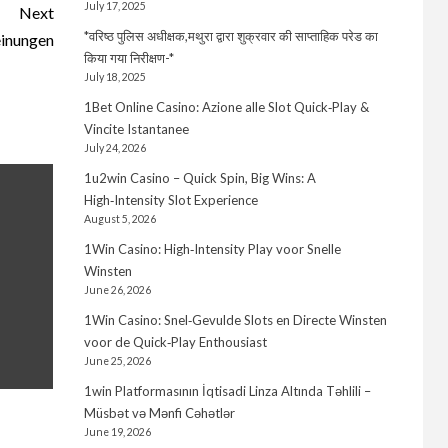
July 17, 2025
Next
*वरिष्ठ पुलिस अधीक्षक,मथुरा द्वारा शुक्रवार की साप्ताहिक परेड का
einungen
किया गया निरीक्षण-*
July 18, 2025
1Bet Online Casino: Azione alle Slot Quick‑Play &
Vincite Istantanee
July 24, 2026
1u2win Casino – Quick Spin, Big Wins: A
High‑Intensity Slot Experience
August 5, 2026
1Win Casino: High‑Intensity Play voor Snelle
Winsten
June 26, 2026
1Win Casino: Snel‑Gevulde Slots en Directe Winsten
voor de Quick‑Play Enthousiast
June 25, 2026
1win Platformasının İqtisadi Linza Altında Təhlili –
Müsbət və Mənfi Cəhətlər
June 19, 2026