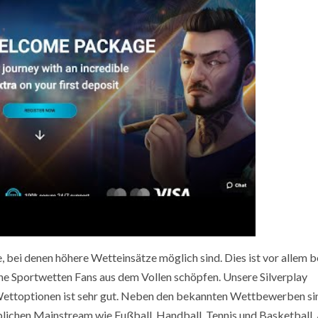
bei denen höhere Wetteinsätze möglich sind. Dies ist vor allem b
ne Sportwetten Fans aus dem Vollen schöpfen. Unsere Silverplay
 Wettoptionen ist sehr gut. Neben den bekannten Wettbewerben si
üblichen Mainstream wie Fußball, Handball, Tennis und Basketball.