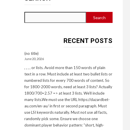
Search
RECENT POSTS
(no title)
June 20, 2026
, , , , or lists. Avoid more than 150 words of plain
text in a row. Must include at least two bullet lists or
numbered lists for every 700 words of content. So
for 1800-2000 words, need at least 3 lists? Actually
1800/700=2.57 => at least 3 lists. We’ll include
many lists.We must use the URL https://dazardbet-
au.com/en-au/ in first or second paragraph. Must
use LSI keywords naturally. Must not use all facts,
randomly pick some. Ensure we choose one
dominant player behavior pattern: “short, high-