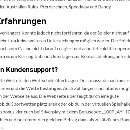
hlen Australian Rules, Pferderennen, Speedway und Bandy.
 Erfahrungen
ängert, konnte jedoch nicht fortfahren, da der Spieler nicht auf
ehnt, da keine weiteren Untersuchungen möglich waren. Der Spiel
och vom Casino nicht darauf reagiert und arbeitete nicht kooperat
dem es um Klärung bat und Unterlagen zur Kontoschließung anforde
den Kundensupport?
lte Wette in den Wettschein übertragen. Dort musst du nach unser
ieren und die Wette bestätigen. Auch Zahlungen sind intuitiv mögl
n der Webseite aus. Die Webseite überzeugt durch eine gute
 du Sportwetten platzieren oder ob du in der virtuellen Spielhalle
sbonus, der euch bei Silverplay mit dem Bonuscode „100PLAY“ 1
ahlen und bekommt den gleichen Betrag dann als zusätzliches Bon
t.