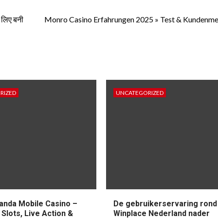
े लिए बनी
Monro Casino Erfahrungen 2025 » Test & Kundenm
RIZED
UNCATEGORIZED
anda Mobile Casino –
De gebruikerservaring rond
 Slots, Live Action &
Winplace Nederland nader