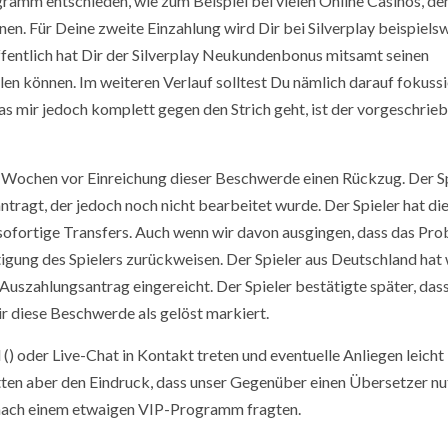
gramm entschieden, wie zum Beispiel bei vielen Online Casinos, d
en. Für Deine zweite Einzahlung wird Dir bei Silverplay beispielsw
fentlich hat Dir der Silverplay Neukundenbonus mitsamt seinen
n können. Im weiteren Verlauf solltest Du nämlich darauf fokussie
 mir jedoch komplett gegen den Strich geht, ist der vorgeschrie
i Wochen vor Einreichung dieser Beschwerde einen Rückzug. Der S
ragt, der jedoch noch nicht bearbeitet wurde. Der Spieler hat di
 sofortige Transfers. Auch wenn wir davon ausgingen, dass das Pr
gung des Spielers zurückweisen. Der Spieler aus Deutschland hat
uszahlungsantrag eingereicht. Der Spieler bestätigte später, dass
r diese Beschwerde als gelöst markiert.
() oder Live-Chat in Kontakt treten und eventuelle Anliegen leicht 
tten aber den Eindruck, dass unser Gegenüber einen Übersetzer nu
ir nach einem etwaigen VIP-Programm fragten.