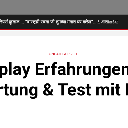
टेरियर्स कुडाळ…. “वास्तूची रचना जी तुमच्या मनात घर करेल”….!. आता￼￼
UNCATEGORIZED
rplay Erfahrunge
tung & Test mit