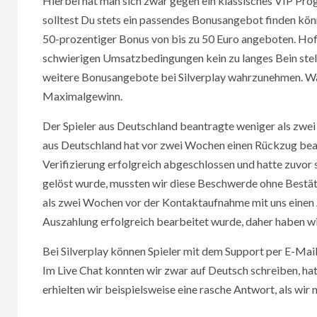
Hierbei hat man sich zwar gegen ein klassisches VIP Pro
solltest Du stets ein passendes Bonusangebot finden könn
50-prozentiger Bonus von bis zu 50 Euro angeboten. Hof
schwierigen Umsatzbedingungen kein zu langes Bein stelle
weitere Bonusangebote bei Silverplay wahrzunehmen. Was
Maximalgewinn.
Der Spieler aus Deutschland beantragte weniger als zwe
aus Deutschland hat vor zwei Wochen einen Rückzug beant
Verifizierung erfolgreich abgeschlossen und hatte zuvor
gelöst wurde, mussten wir diese Beschwerde ohne Bestäti
als zwei Wochen vor der Kontaktaufnahme mit uns einen A
Auszahlung erfolgreich bearbeitet wurde, daher haben wi
Bei Silverplay können Spieler mit dem Support per E-Mail 
Im Live Chat konnten wir zwar auf Deutsch schreiben, ha
erhielten wir beispielsweise eine rasche Antwort, als w