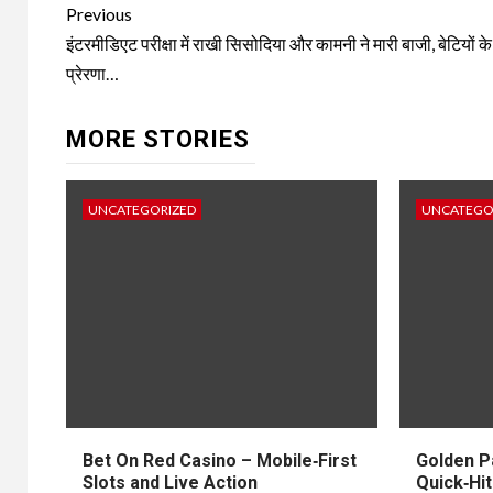
Post
Previous
navigation
इंटरमीडिएट परीक्षा में राखी सिसोदिया और कामनी ने मारी बाजी, बेटियों क
प्रेरणा…
MORE STORIES
UNCATEGORIZED
UNCATEGO
Bet On Red Casino – Mobile‑First
Golden P
Slots and Live Action
Quick‑Hit