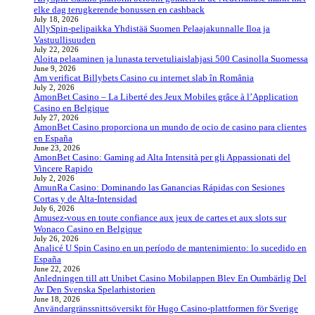
elke dag terugkerende bonussen en cashback
July 18, 2026
AllySpin-pelipaikka Yhdistää Suomen Pelaajakunnalle Iloa ja
Vastuullisuuden
July 22, 2026
Aloita pelaaminen ja lunasta tervetuliaislahjasi 500 Casinolla Suomessa
June 9, 2026
Am verificat Billybets Casino cu internet slab în România
July 2, 2026
AmonBet Casino – La Liberté des Jeux Mobiles grâce à l’Application
Casino en Belgique
July 27, 2026
AmonBet Casino proporciona un mundo de ocio de casino para clientes
en España
June 23, 2026
AmonBet Casino: Gaming ad Alta Intensità per gli Appassionati del
Vincere Rapido
July 2, 2026
AmunRa Casino: Dominando las Ganancias Rápidas con Sesiones
Cortas y de Alta‑Intensidad
July 6, 2026
Amusez-vous en toute confiance aux jeux de cartes et aux slots sur
Wonaco Casino en Belgique
July 26, 2026
Analicé U Spin Casino en un período de mantenimiento: lo sucedido en
España
June 22, 2026
Anledningen till att Unibet Casino Mobilappen Blev En Oumbärlig Del
Av Den Svenska Spelarhistorien
June 18, 2026
Användargränssnittsöversikt för Hugo Casino-plattformen för Sverige