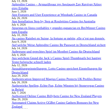
July 13, 2026
Aphrodite Casino – Ανταμείβουμε την Αφιέρωση Σαν Κανέναν Άλλον
στην Ελλάδα
June 1, 2026
App Features and User Experience at Winshark Casino in Canada
July 26, 2026
App Installation Step by Step at Roulettino Casino for Australia
July 4, 2026
Apuestas en línea confiables y grandes ganancias en BroWinner Casino
para España
July 10, 2026
Au casino Rainbet en Suisse, la fortune se mérite, elle n’est pas donnée.
June 9, 2026
Auf welche Weise Aphrodite Casino Ihr Passwort in Deutschland sichert
July 14, 2026
Aufregung und gerechtes Spiel im Mostbet Casino für Deutschland
July 4, 2026
Aus welchem Grund die Jack`s Casino Spiel-Thumbnails bei hastige
Tester belgische schnell laden
July 12, 2026
Auszahlungseinstellungen: Lotto Casino speichert Einstellungen für
Deutschland
June 29, 2026
Authentication Improved Magius Casino Protects UK Profiles Better
July 26, 2026
Authentieke Spellen, Echte Fun, Echte Winsten bij Stonevegas Casino
in België
July 7, 2026
Authorized Online Casino Billybets Casino for New Zealand Players
May 29, 2026
Automated Claims Active GGBet Casino Gathers Bonuses for New
Zealand