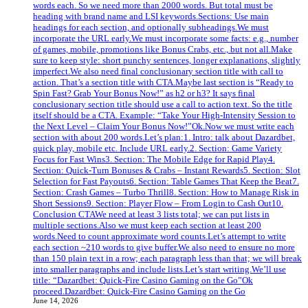
words each. So we need more than 2000 words. But total must be
heading with brand name and LSI keywords.Sections: Use main
headings for each section, and optionally subheadings.We must
incorporate the URL early.We must incorporate some facts: e.g., number
of games, mobile, promotions like Bonus Crabs, etc., but not all.Make
sure to keep style: short punchy sentences, longer explanations, slightly
imperfect.We also need final conclusionary section title with call to
action. That’s a section title with CTA.Maybe last section is “Ready to
Spin Fast? Grab Your Bonus Now!” as h2 or h3? It says final
conclusionary section title should use a call to action text. So the title
itself should be a CTA. Example: “Take Your High‑Intensity Session to
the Next Level – Claim Your Bonus Now!”Ok.Now we must write each
section with about 200 words.Let’s plan:1. Intro: talk about Dazardbet,
quick play, mobile etc. Include URL early.2. Section: Game Variety
Focus for Fast Wins3. Section: The Mobile Edge for Rapid Play4.
Section: Quick‑Turn Bonuses & Crabs – Instant Rewards5. Section: Slot
Selection for Fast Payouts6. Section: Table Games That Keep the Beat7.
Section: Crash Games – Turbo Thrill8. Section: How to Manage Risk in
Short Sessions9. Section: Player Flow – From Login to Cash Out10.
Conclusion CTAWe need at least 3 lists total; we can put lists in
multiple sections.Also we must keep each section at least 200
words.Need to count approximate word counts.Let’s attempt to write
each section ~210 words to give buffer.We also need to ensure no more
than 150 plain text in a row; each paragraph less than that; we will break
into smaller paragraphs and include lists.Let’s start writing.We’ll use
title: “Dazardbet: Quick‑Fire Casino Gaming on the Go”Ok
proceed.Dazardbet: Quick‑Fire Casino Gaming on the Go
June 14, 2026