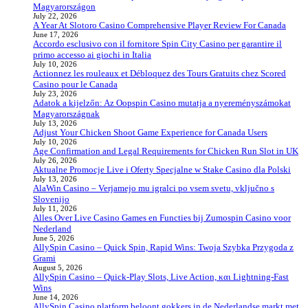
Magyarországon
July 22, 2026
A Year At Slotoro Casino Comprehensive Player Review For Canada
June 17, 2026
Accordo esclusivo con il fornitore Spin City Casino per garantire il
primo accesso ai giochi in Italia
July 10, 2026
Actionnez les rouleaux et Débloquez des Tours Gratuits chez Scored
Casino pour le Canada
July 23, 2026
Adatok a kijelzőn: Az Oopspin Casino mutatja a nyereményszámokat
Magyarországnak
July 13, 2026
Adjust Your Chicken Shoot Game Experience for Canada Users
July 10, 2026
Age Confirmation and Legal Requirements for Chicken Run Slot in UK
July 26, 2026
Aktualne Promocje Live i Oferty Specjalne w Stake Casino dla Polski
July 13, 2026
AlaWin Casino – Verjamejo mu igralci po vsem svetu, vključno s
Slovenijo
July 11, 2026
Alles Over Live Casino Games en Functies bij Zumospin Casino voor
Nederland
June 5, 2026
AllySpin Casino – Quick Spin, Rapid Wins: Twoja Szybka Przygoda z
Grami
August 5, 2026
AllySpin Casino – Quick‑Play Slots, Live Action, και Lightning‑Fast
Wins
June 14, 2026
AllySpin Casino platform beloont gokkers in de Nederlandse markt met