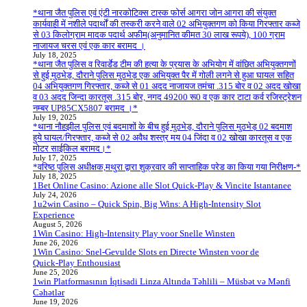
*थाना जैत पुलिस एवं एंटी नारकोटिक्स टास्क फोर्स आगरा जोन आगरा की संयुक्त
कार्यवाही में नशीले पदार्थों की तस्करी करने वाले 02 अभियुक्तगण को किया गिरफ्तार कब्जे
से 03 किलोग्राम मादक पदार्थ अफीम(अनुमानित कीमत 30 लाख रूपये), 100 ग्राम
नाजायज चरस एवं एक कार बरामद ।
July 18, 2025
*थाना जैत पुलिस व रिवार्डेड टीम की हत्या के प्रयास के अभियोग में वांछित अभियुक्तगणों
से हुई मुठभेड़, दौराने पुलिस मुठभेड़ एक अभियुक्त पैर में गोली लगने से हुआ घायल सहित
04 अभियुक्तगण गिरफ्तार, कब्जे से 01 अदद नाजायज तमंचा .315 बोर व 02 अदद खोखा
व 03 अदद जिन्दा कारतूस .315 बोर, नगद 49200 रू0 व एक कार टाटा कर्व रजिस्ट्रेशन
नम्बर UP85CX5807 बरामद ।*
July 19, 2025
*थाना नौहझील पुलिस एवं बदमाशों के बीच हुई मुठभेड़, दौराने पुलिस मुठभेड़ 02 बदमाश
हुये घायल/गिरफ्तार, कब्जे से 02 अवैध शस्त्र मय 04 जिंदा व 02 खोखा कारतूस व एक
मोटर साईकिल बरामद।*
July 17, 2025
*वरिष्ठ पुलिस अधीक्षक,मथुरा द्वारा शुक्रवार की साप्ताहिक परेड का किया गया निरीक्षण-*
July 18, 2025
1Bet Online Casino: Azione alle Slot Quick‑Play & Vincite Istantanee
July 24, 2026
1u2win Casino – Quick Spin, Big Wins: A High‑Intensity Slot
Experience
August 5, 2026
1Win Casino: High‑Intensity Play voor Snelle Winsten
June 26, 2026
1Win Casino: Snel‑Gevulde Slots en Directe Winsten voor de
Quick‑Play Enthousiast
June 25, 2026
1win Platformasının İqtisadi Linza Altında Təhlili – Müsbət və Mənfi
Cəhətlər
June 19, 2026