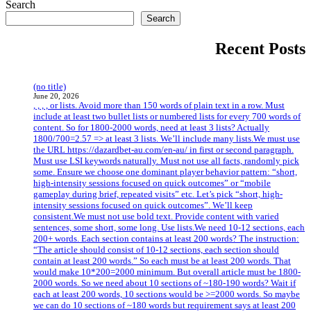
Search
Search
Recent Posts
(no title)
June 20, 2026
, , , , or lists. Avoid more than 150 words of plain text in a row. Must
include at least two bullet lists or numbered lists for every 700 words of
content. So for 1800-2000 words, need at least 3 lists? Actually
1800/700=2.57 => at least 3 lists. We’ll include many lists.We must use
the URL https://dazardbet-au.com/en-au/ in first or second paragraph.
Must use LSI keywords naturally. Must not use all facts, randomly pick
some. Ensure we choose one dominant player behavior pattern: “short,
high-intensity sessions focused on quick outcomes” or “mobile
gameplay during brief, repeated visits” etc. Let’s pick “short, high-
intensity sessions focused on quick outcomes”. We’ll keep
consistent.We must not use bold text. Provide content with varied
sentences, some short, some long. Use lists.We need 10-12 sections, each
200+ words. Each section contains at least 200 words? The instruction:
“The article should consist of 10-12 sections, each section should
contain at least 200 words.” So each must be at least 200 words. That
would make 10*200=2000 minimum. But overall article must be 1800-
2000 words. So we need about 10 sections of ~180-190 words? Wait if
each at least 200 words, 10 sections would be >=2000 words. So maybe
we can do 10 sections of ~180 words but requirement says at least 200