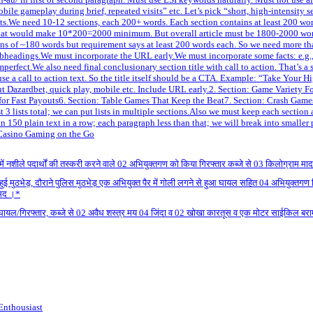
bile gameplay during brief, repeated visits” etc. Let’s pick “short, high-intensit
sts.We need 10-12 sections, each 200+ words. Each section contains at least 200 wor
 That would make 10*200=2000 minimum. But overall article must be 1800-2000 word
s of ~180 words but requirement says at least 200 words each. So we need more t
bheadings.We must incorporate the URL early.We must incorporate some facts: e.g.,
mperfect.We also need final conclusionary section title with call to action. That’s 
 use a call to action text. So the title itself should be a CTA. Example: “Take Yo
out Dazardbet, quick play, mobile etc. Include URL early.2. Section: Game Variety 
for Fast Payouts6. Section: Table Games That Keep the Beat7. Section: Crash Games
lists total; we can put lists in multiple sections.Also we must keep each section 
150 plain text in a row; each paragraph less than that; we will break into smaller pa
Casino Gaming on the Go
ही में नशीले पदार्थों की तस्करी करने वाले 02 अभियुक्तगण को किया गिरफ्तार कब्जे से 03 किलोग्
ं से हुई मुठभेड़, दौराने पुलिस मुठभेड़ एक अभियुक्त पैर में गोली लगने से हुआ घायल सहित 04 अभिय
ामद ।*
हुये घायल/गिरफ्तार, कब्जे से 02 अवैध शस्त्र मय 04 जिंदा व 02 खोखा कारतूस व एक मोटर साईकिल ब
Enthousiast