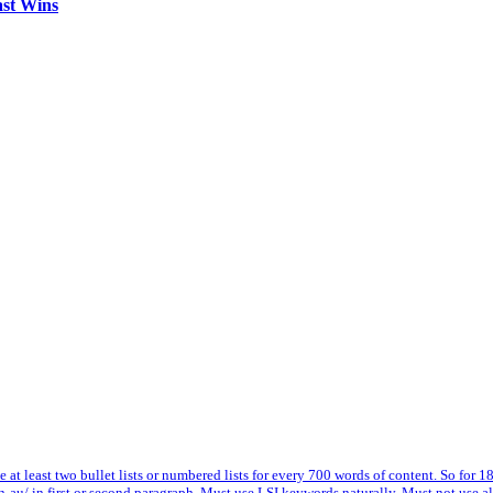
ast Wins
ude at least two bullet lists or numbered lists for every 700 words of content. So for 
-au/ in first or second paragraph. Must use LSI keywords naturally. Must not use 