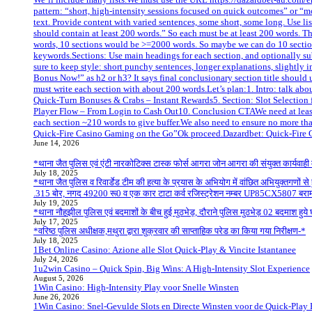
pattern: “short, high-intensity sessions focused on quick outcomes” or “mo
text. Provide content with varied sentences, some short, some long. Use li
should contain at least 200 words.” So each must be at least 200 words.
words, 10 sections would be >=2000 words. So maybe we can do 10 section
keywords.Sections: Use main headings for each section, and optionally su
sure to keep style: short punchy sentences, longer explanations, slightly i
Bonus Now!” as h2 or h3? It says final conclusionary section title should
must write each section with about 200 words.Let’s plan:1. Intro: talk ab
Quick‑Turn Bonuses & Crabs – Instant Rewards5. Section: Slot Selection 
Player Flow – From Login to Cash Out10. Conclusion CTAWe need at least 3 
each section ~210 words to give buffer.We also need to ensure no more than 
Quick‑Fire Casino Gaming on the Go”Ok proceed.Dazardbet: Quick‑Fire 
June 14, 2026
*थाना जैत पुलिस एवं एंटी नारकोटिक्स टास्क फोर्स आगरा जोन आगरा की संयुक्त कार्यवा
July 18, 2025
*थाना जैत पुलिस व रिवार्डेड टीम की हत्या के प्रयास के अभियोग में वांछित अभियुक्तगणो
.315 बोर, नगद 49200 रू0 व एक कार टाटा कर्व रजिस्ट्रेशन नम्बर UP85CX5807 बर
July 19, 2025
*थाना नौहझील पुलिस एवं बदमाशों के बीच हुई मुठभेड़, दौराने पुलिस मुठभेड़ 02 बदमाश 
July 17, 2025
*वरिष्ठ पुलिस अधीक्षक,मथुरा द्वारा शुक्रवार की साप्ताहिक परेड का किया गया निरीक्षण-*
July 18, 2025
1Bet Online Casino: Azione alle Slot Quick‑Play & Vincite Istantanee
July 24, 2026
1u2win Casino – Quick Spin, Big Wins: A High‑Intensity Slot Experience
August 5, 2026
1Win Casino: High‑Intensity Play voor Snelle Winsten
June 26, 2026
1Win Casino: Snel‑Gevulde Slots en Directe Winsten voor de Quick‑Play 