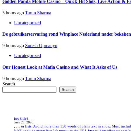
Golden Panda Mobile Casino – Quick‑Hit Slots, Live Action & F
5 hours ago
Tarun Sharma
Uncategorized
De gebruikerservaring rond Winplace Nederland nader bekeken
9 hours ago
Suresh Upmanyu
Uncategorized
Our Honest Look at Mafia Casino and What It Asks of Us
9 hours ago
Tarun Sharma
Search
Search
(no title)
June 20, 2026
, , , , or lists. Avoid more than 150 words of plain text in a row. Must incl
We’ll include many lists.We must use the URL https://dazardbet-au.com/en