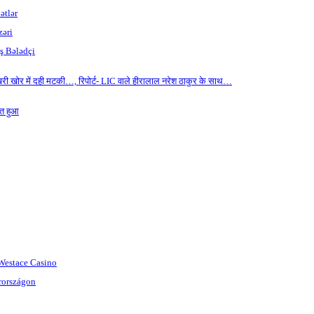
ətlər
zəri
ş Bələdçi
री खोर में दही मटकी…, रिपोर्ट- LIC वाले हीरालाल नरेश ठाकुर के साथ…
ित हुआ
 Westace Casino
rországon