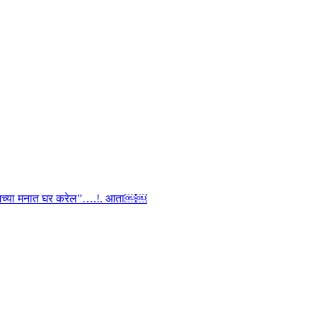
ी तुमच्या मनात घर करेल”….!. आता￼￼