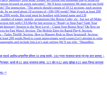
y sessions focused on quick outcomes”. We’ll keep consistent.We must not use bold
ds? The instruction: “The article should consist of 10-12 sections, each section
s. So we need about 10 sections of ~180-190 words? Wait if each at least 200
han 2000 words. But total must be heading with brand name and LSI
 number of games, mobile, promotions like Bonus Crabs, etc., but not all.Make
a section title with CTA.Maybe last section is “Ready to Spin Fast? Grab Your
ur High‑Intensity Session to the Next Level – Claim Your Bonus Now!”Ok.Now we
Focus for Fast Wins3. Section: The Mobile Edge for Rapid Play4. Section:
 – Turbo Thrill8. Section: How to Manage Risk in Short Sessions9. Section:
at least 200 words.Need to count approximate word counts.Let’s attempt to write
ragraphs and include lists.Let’s start writing.We’ll use title: “Dazardbet:
राम मादक पदार्थ अफीम(अनुमानित कीमत 30 लाख रूपये), 100 ग्राम नाजायज चरस एवं एक कार बरामद ।
ुक्तगण गिरफ्तार, कब्जे से 01 अदद नाजायज तमंचा .315 बोर व 02 अदद खोखा व 03 अदद जिन्दा कारतूस
रामद।*