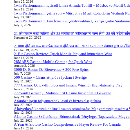
June 25, 2026
1win Platformasının İqtisadi Linza Altında Təhlili – Müsbət və Mənfi Cəh
June 19, 2026
1win Platformasının Şeiriyyəti – Müsbət və Mənfi Cəhətlərin Vicdanlı Nə
July 13, 2026
1win Platformasının Tam İcmalı – Qeydiyyatdan Çıxarışa Qədər Sıralanmı
July 1, 2026
21 को प्रधान सखी ललिता और 23 तारीख को श्रीराधारानी जन्म लेगी, 28 को फूटेगी साँख
September 20, 2023
21000 दीपों का भव्य आकर्षक नजारा दीपोत्सव मेला 2025 छाता नगर पंचायत द्वारा आयोज
October 19, 2025
21Bit Casino Review: Quick Mobile Play and Immediate Wins
June 14, 2026
28MARS Casino: Mobile Gaming for Quick Wins
August 3, 2026
3000 De Bonus De Bienvenue + 300 Free Spins
July 7, 2026
500 Casino – Chans att pröva lyckan i Sverige
July 11, 2026
777 Casino: Quick‑Hit Slots und Instant Wins für High‑Intensity Play
June 25, 2026
777Vault Germany: Mobile‑First Casino für schnelle Gewinne
July 29, 2026
A fambet login folyamatának lassú és biztos elsajátítása
July 27, 2026
A következő korszak online kaszinó szórakozása Magyarország részére a
July 12, 2026
A Lotto Casino Születésnapi Bónuszainak Tényleges Tapasztalata Magya
July 22, 2026
A Year At Slotoro Casino Comprehensive Player Review For Canada
June 17, 2026