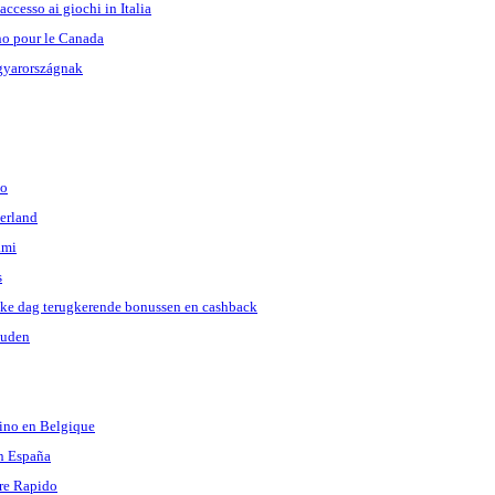
accesso ai giochi in Italia
no pour le Canada
gyarországnak
jo
erland
ami
s
lke dag terugkerende bonussen en cashback
uuden
sino en Belgique
n España
ere Rapido