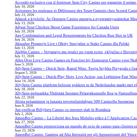
Accordo esclusivo con il fornitore Spin City Casino per garantire il primo 
July 10, 2026
Actionnez les rouleaux et Débloquez des Tours Gratuits chez Scored Casi
July 23, 2026
Adatok a kijelzőn: Az Oopspin Casino mutatja a nyereményszámokat Ma
July 13, 2026
Adjust Your Chicken Shoot Game Experience for Canada Users
July 10, 2026
Age Confirmation and Legal Requirements for Chicken Run Slot in UK
July 26, 2026
Aktualne Promocje Live i Oferty Specjalne w Stake Casino dla Polski
July 13, 2026
AlaWin Casino – Verjamejo mu igralci po vsem svetu, vključno s Sloveni
July 11, 2026
Alles Over Live Casino Games en Functies bij Zumospin Casino voor Ned
June 5, 2026
AllySpin Casino – Quick Spin, Rapid Wins: Twoja Szybka Przygoda z Gr
August 5, 2026
AllySpin Casino – Quick‑Play Slots, Live Action, και Lightning‑Fast Win
June 14, 2026
AllySpin Casino platform beloont gokkers in de Nederlandse markt met e
July 18, 2026
AllySpin-pelipaikka Yhdistää Suomen Pelaajakunnalle Iloa ja Vastuullis
July 22, 2026
Aloita pelaaminen ja lunasta tervetuliaislahjasi 500 Casinolla Suomessa
June 9, 2026
Am verificat Billybets Casino cu internet slab în România
July 2, 2026
AmonBet Casino – La Liberté des Jeux Mobiles grâce à l’Application Ca
July 27, 2026
AmonBet Casino proporciona un mundo de ocio de casino para clientes e
June 23, 2026
AmonBet Casino: Gaming ad Alta Intensità per gli Appassionati del Vinc