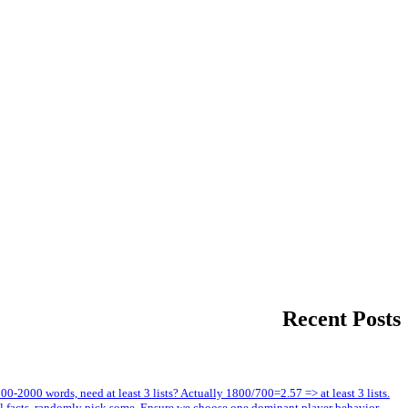
Recent Posts
1800-2000 words, need at least 3 lists? Actually 1800/700=2.57 => at least 3 lists.
all facts, randomly pick some. Ensure we choose one dominant player behavior