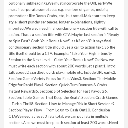
optionally subheadings.We must incorporate the URL early.We
must incorporate some facts: e.g., number of games, mobile,
promotions like Bonus Crabs, etc., but not all.Make sure to keep
style: short punchy sentences, longer explanations, slightly
imperfect.We also need final conclusionary section title with call to
action. That’s a section title with CTA.Maybe last section is “Ready
to Spin Fast? Grab Your Bonus Now!” as h2 or h3? It says final
conclusionary section title should use a call to action text. So the
title itself should be a CTA. Example: “Take Your High‑Intensity
Session to the Next Level – Claim Your Bonus Now!”Ok.Now we
must write each section with about 200 words.Let’s plan:1. Intro:
talk about Dazardbet, quick play, mobile etc. Include URL early.2.
Section: Game Variety Focus for Fast Wins3. Section: The Mobile
Edge for Rapid Play4. Section: Quick‑Turn Bonuses & Crabs –
Instant Rewards5. Section: Slot Selection for Fast Payouts6.
Section: Table Games That Keep the Beat7. Section: Crash Games
– Turbo Thrill8. Section: How to Manage Risk in Short Sessions9.
Section: Player Flow – From Login to Cash Out10. Conclusion
CTAWe need at least 3 lists total; we can put lists in multiple
sections.Also we must keep each section at least 200 words.Need