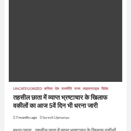
UNCATEGORIZED
करियर
देश
राजनीति
राज्य
लाइफस्टाइल
विदेश
तहसील छाता में व्याप्त भ्रष्टाचार के खिलाफ
वकीलों का आज 5वें दिन भी धरना जारी
7 months ago
Suresh Upmanyu
मथुरा/छाता ,, तहसील छाता में व्याप्त भ्रष्टाचार के खिलाफ वकीलों