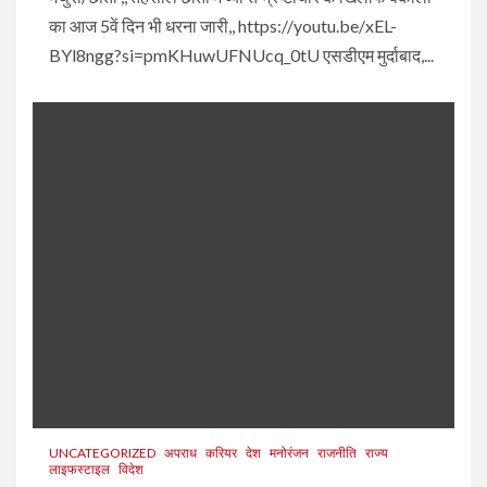
का आज 5वें दिन भी धरना जारी,, https://youtu.be/xEL-
BYl8ngg?si=pmKHuwUFNUcq_0tU एसडीएम मुर्दाबाद,...
UNCATEGORIZED
अपराध
करियर
देश
मनोरंजन
राजनीति
राज्य
लाइफस्टाइल
विदेश