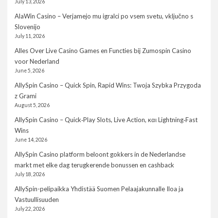
July 13, 2026
AlaWin Casino – Verjamejo mu igralci po vsem svetu, vključno s
Slovenijo
July 11, 2026
Alles Over Live Casino Games en Functies bij Zumospin Casino
voor Nederland
June 5, 2026
AllySpin Casino – Quick Spin, Rapid Wins: Twoja Szybka Przygoda
z Grami
August 5, 2026
AllySpin Casino – Quick‑Play Slots, Live Action, και Lightning‑Fast
Wins
June 14, 2026
AllySpin Casino platform beloont gokkers in de Nederlandse
markt met elke dag terugkerende bonussen en cashback
July 18, 2026
AllySpin-pelipaikka Yhdistää Suomen Pelaajakunnalle Iloa ja
Vastuullisuuden
July 22, 2026