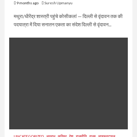
9 months ago
Suresh Upmanyu
मथुरा/धीरेंद्र शास्त्री पहुंचे कोसीकलां — दिल्ली से वृंदावन तक की
पदयात्रा में दिया सनातन एकता का संदेश दिल्ली से वृंदावन...
UNCATEGORIZED
अपराध
करियर
देश
राजनीति
राज्य
लाइफस्टाइल