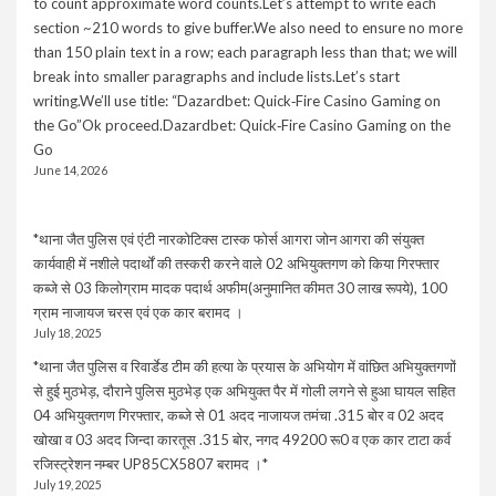
to count approximate word counts.Let’s attempt to write each
section ~210 words to give buffer.We also need to ensure no more
than 150 plain text in a row; each paragraph less than that; we will
break into smaller paragraphs and include lists.Let’s start
writing.We’ll use title: “Dazardbet: Quick‑Fire Casino Gaming on
the Go”Ok proceed.Dazardbet: Quick‑Fire Casino Gaming on the
Go
June 14, 2026
*थाना जैत पुलिस एवं एंटी नारकोटिक्स टास्क फोर्स आगरा जोन आगरा की संयुक्त
कार्यवाही में नशीले पदार्थों की तस्करी करने वाले 02 अभियुक्तगण को किया गिरफ्तार
कब्जे से 03 किलोग्राम मादक पदार्थ अफीम(अनुमानित कीमत 30 लाख रूपये), 100
ग्राम नाजायज चरस एवं एक कार बरामद ।
July 18, 2025
*थाना जैत पुलिस व रिवार्डेड टीम की हत्या के प्रयास के अभियोग में वांछित अभियुक्तगणों
से हुई मुठभेड़, दौराने पुलिस मुठभेड़ एक अभियुक्त पैर में गोली लगने से हुआ घायल सहित
04 अभियुक्तगण गिरफ्तार, कब्जे से 01 अदद नाजायज तमंचा .315 बोर व 02 अदद
खोखा व 03 अदद जिन्दा कारतूस .315 बोर, नगद 49200 रू0 व एक कार टाटा कर्व
रजिस्ट्रेशन नम्बर UP85CX5807 बरामद ।*
July 19, 2025