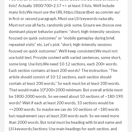
lists? Actually 1800/700=2.57 => at least 3 lists. We’ll include
many lists.We must use the URL https://dazardbet-au.com/en-au/
in first or second paragraph. Must use LSI keywords naturally.
Must not use all facts, randomly pick some. Ensure we choose one
dominant player behavior pattern: “short, high-intensity sessions
focused on quick outcomes” or “mobile gameplay during brief,
repeated visits” etc. Let’s pick “short, high-intensity sessions
focused on quick outcomes”. We’ll keep consistent.We must not
use bold text. Provide content with varied sentences, some short,
some long. Use lists.We need 10-12 sections, each 200+ words.
Each section contains at least 200 words? The instruction: “The
article should consist of 10-12 sections, each section should
contain at least 200 words.” So each must be at least 200 words.
That would make 10*200=2000 minimum. But overall article must
be 1800-2000 words. So we need about 10 sections of ~180-190
words? Wait if each at least 200 words, 10 sections would be
>=2000 words. So maybe we can do 10 sections of ~180 words
but requirement says at least 200 words each. So we need more
than 2000 words. But total must be heading with brand name and
LSI keywords.Sections: Use main headings for each section, and