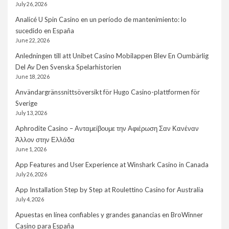
July 26, 2026
Analicé U Spin Casino en un período de mantenimiento: lo
sucedido en España
June 22, 2026
Anledningen till att Unibet Casino Mobilappen Blev En Oumbärlig
Del Av Den Svenska Spelarhistorien
June 18, 2026
Användargränssnittsöversikt för Hugo Casino-plattformen för
Sverige
July 13, 2026
Aphrodite Casino – Ανταμείβουμε την Αφιέρωση Σαν Κανέναν
Άλλον στην Ελλάδα
June 1, 2026
App Features and User Experience at Winshark Casino in Canada
July 26, 2026
App Installation Step by Step at Roulettino Casino for Australia
July 4, 2026
Apuestas en línea confiables y grandes ganancias en BroWinner
Casino para España