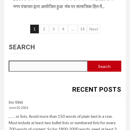
नगर पंचायत द्वारा आयोजित हुआ मंच पर सामाजिक हित में...
Posts
1
2
3
4
…
14
Next
pagination
SEARCH
Search
RECENT POSTS
(no title)
June 20, 2026
, , , , or lists. Avoid more than 150 words of plain text in a row.
Must include at least two bullet lists or numbered lists for every
700 words of content. So for 1800-2000 words, need at least 3