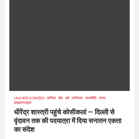
UNCATEGORIZED
करियर
देश
धर्म
मनोरंजन
राजनीति
राज्य
लाइफस्टाइल
धीरेंद्र शास्त्री पहुंचे कोसीकलां — दिल्ली से
वृंदावन तक की पदयात्रा में दिया सनातन एकता
का संदेश