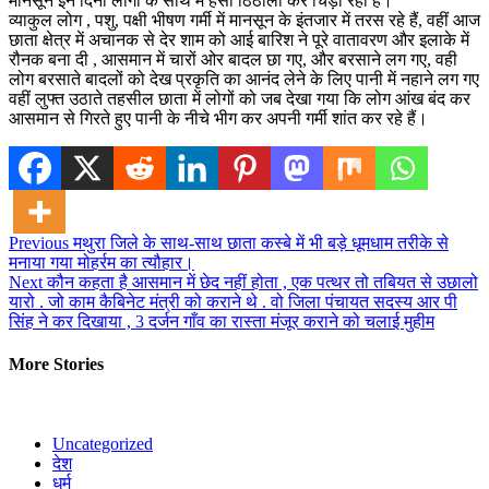
मानसून इन दिनों लोगों के साथ में हंसी ठिठोली कर चिड़ा रहा है।
व्याकुल लोग , पशु, पक्षी भीषण गर्मी में मानसून के इंतजार में तरस रहे हैं, वहीं आज
छाता क्षेत्र में अचानक से देर शाम को आई बारिश ने पूरे वातावरण और इलाके में
रौनक बना दी , आसमान में चारों ओर बादल छा गए, और बरसाने लग गए, वही
लोग बरसाते बादलों को देख प्रकृति का आनंद लेने के लिए पानी में नहाने लग गए
वहीं लुफ्त उठाते तहसील छाता में लोगों को जब देखा गया कि लोग आंख बंद कर
आसमान से गिरते हुए पानी के नीचे भीग कर अपनी गर्मी शांत कर रहे हैं।
Post
Previous
मथुरा जिले के साथ-साथ छाता कस्बे में भी बड़े धूमधाम तरीके से
मनाया गया मोहर्रम का त्यौहार।
navigation
Next
कौन कहता है आसमान में छेद नहीं होता , एक पत्थर तो तबियत से उछालो
यारो . जो काम कैबिनेट मंत्री को कराने थे . वो जिला पंचायत सदस्य आर पी
सिंह ने कर दिखाया , 3 दर्जन गाँव का रास्ता मंजूर कराने को चलाई मुहीम
More Stories
Uncategorized
देश
धर्म