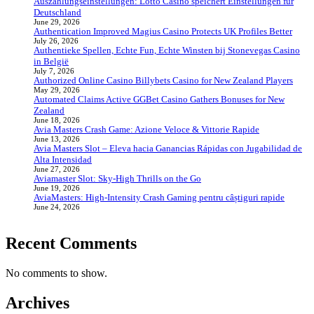
Auszahlungseinstellungen: Lotto Casino speichert Einstellungen für
Deutschland
June 29, 2026
Authentication Improved Magius Casino Protects UK Profiles Better
July 26, 2026
Authentieke Spellen, Echte Fun, Echte Winsten bij Stonevegas Casino
in België
July 7, 2026
Authorized Online Casino Billybets Casino for New Zealand Players
May 29, 2026
Automated Claims Active GGBet Casino Gathers Bonuses for New
Zealand
June 18, 2026
Avia Masters Crash Game: Azione Veloce & Vittorie Rapide
June 13, 2026
Avia Masters Slot – Eleva hacia Ganancias Rápidas con Jugabilidad de
Alta Intensidad
June 27, 2026
Aviamaster Slot: Sky‑High Thrills on the Go
June 19, 2026
AviaMasters: High‑Intensity Crash Gaming pentru câștiguri rapide
June 24, 2026
Recent Comments
No comments to show.
Archives