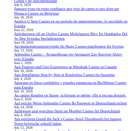
Cortas y de Alta‑Intensidad
July 6, 2026
Amusez-vous en toute confiance aux jeux de cartes et aux slots sur
Wonaco Casino en Belgique
July 26, 2026
Analicé U Spin Casino en un período de mantenimiento: lo sucedido en
España
June 22, 2026
Anledningen till att Unibet Casino Mobilappen Blev En Oumbärlig Del
Av Den Svenska Spelarhistorien
June 18, 2026
Användargränssnittsöversikt för Hugo Casino-plattformen för Sverige
July 13, 2026
Aphrodite Casino – Ανταμείβουμε την Αφιέρωση Σαν Κανέναν Άλλον
στην Ελλάδα
June 1, 2026
App Features and User Experience at Winshark Casino in Canada
July 26, 2026
App Installation Step by Step at Roulettino Casino for Australia
July 4, 2026
Apuestas en línea confiables y grandes ganancias en BroWinner Casino
para España
July 10, 2026
Au casino Rainbet en Suisse, la fortune se mérite, elle n’est pas donnée.
June 9, 2026
Auf welche Weise Aphrodite Casino Ihr Passwort in Deutschland sichert
July 14, 2026
Aufregung und gerechtes Spiel im Mostbet Casino für Deutschland
July 4, 2026
Aus welchem Grund die Jack`s Casino Spiel-Thumbnails bei hastige
Tester belgische schnell laden
July 12, 2026