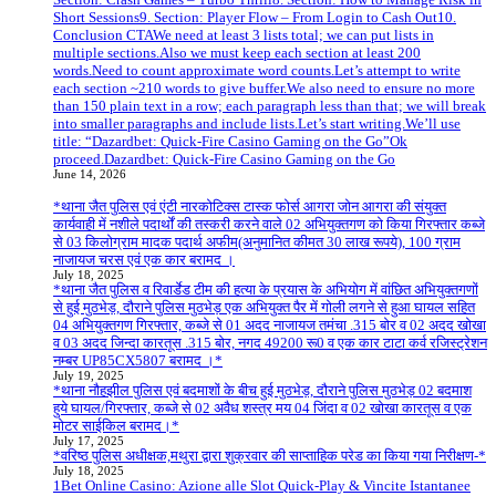
Short Sessions9. Section: Player Flow – From Login to Cash Out10.
Conclusion CTAWe need at least 3 lists total; we can put lists in
multiple sections.Also we must keep each section at least 200
words.Need to count approximate word counts.Let’s attempt to write
each section ~210 words to give buffer.We also need to ensure no more
than 150 plain text in a row; each paragraph less than that; we will break
into smaller paragraphs and include lists.Let’s start writing.We’ll use
title: “Dazardbet: Quick‑Fire Casino Gaming on the Go”Ok
proceed.Dazardbet: Quick‑Fire Casino Gaming on the Go
June 14, 2026
*थाना जैत पुलिस एवं एंटी नारकोटिक्स टास्क फोर्स आगरा जोन आगरा की संयुक्त
कार्यवाही में नशीले पदार्थों की तस्करी करने वाले 02 अभियुक्तगण को किया गिरफ्तार कब्जे
से 03 किलोग्राम मादक पदार्थ अफीम(अनुमानित कीमत 30 लाख रूपये), 100 ग्राम
नाजायज चरस एवं एक कार बरामद ।
July 18, 2025
*थाना जैत पुलिस व रिवार्डेड टीम की हत्या के प्रयास के अभियोग में वांछित अभियुक्तगणों
से हुई मुठभेड़, दौराने पुलिस मुठभेड़ एक अभियुक्त पैर में गोली लगने से हुआ घायल सहित
04 अभियुक्तगण गिरफ्तार, कब्जे से 01 अदद नाजायज तमंचा .315 बोर व 02 अदद खोखा
व 03 अदद जिन्दा कारतूस .315 बोर, नगद 49200 रू0 व एक कार टाटा कर्व रजिस्ट्रेशन
नम्बर UP85CX5807 बरामद ।*
July 19, 2025
*थाना नौहझील पुलिस एवं बदमाशों के बीच हुई मुठभेड़, दौराने पुलिस मुठभेड़ 02 बदमाश
हुये घायल/गिरफ्तार, कब्जे से 02 अवैध शस्त्र मय 04 जिंदा व 02 खोखा कारतूस व एक
मोटर साईकिल बरामद।*
July 17, 2025
*वरिष्ठ पुलिस अधीक्षक,मथुरा द्वारा शुक्रवार की साप्ताहिक परेड का किया गया निरीक्षण-*
July 18, 2025
1Bet Online Casino: Azione alle Slot Quick‑Play & Vincite Istantanee