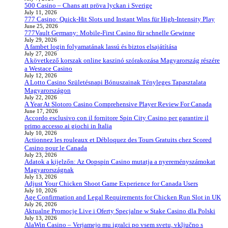
500 Casino – Chans att pröva lyckan i Sverige
July 11, 2026
777 Casino: Quick‑Hit Slots und Instant Wins für High‑Intensity Play
June 25, 2026
777Vault Germany: Mobile‑First Casino für schnelle Gewinne
July 29, 2026
A fambet login folyamatának lassú és biztos elsajátítása
July 27, 2026
A következő korszak online kaszinó szórakozása Magyarország részére
a Westace Casino
July 12, 2026
A Lotto Casino Születésnapi Bónuszainak Tényleges Tapasztalata
Magyarországon
July 22, 2026
A Year At Slotoro Casino Comprehensive Player Review For Canada
June 17, 2026
Accordo esclusivo con il fornitore Spin City Casino per garantire il
primo accesso ai giochi in Italia
July 10, 2026
Actionnez les rouleaux et Débloquez des Tours Gratuits chez Scored
Casino pour le Canada
July 23, 2026
Adatok a kijelzőn: Az Oopspin Casino mutatja a nyereményszámokat
Magyarországnak
July 13, 2026
Adjust Your Chicken Shoot Game Experience for Canada Users
July 10, 2026
Age Confirmation and Legal Requirements for Chicken Run Slot in UK
July 26, 2026
Aktualne Promocje Live i Oferty Specjalne w Stake Casino dla Polski
July 13, 2026
AlaWin Casino – Verjamejo mu igralci po vsem svetu, vključno s