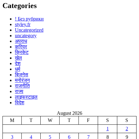
Categories
! Без рубрики
styley.fr
Uncategorized
uncategory
अपराध
करियर
क्रिकेट
खेल
देश
धर्म
बिजनेस
मनोरंजन
राजनीति
राज्य
लाइफस्टाइल
विदेश
August 2026
M
T
W
T
F
S
S
1
2
3
4
5
6
7
8
9