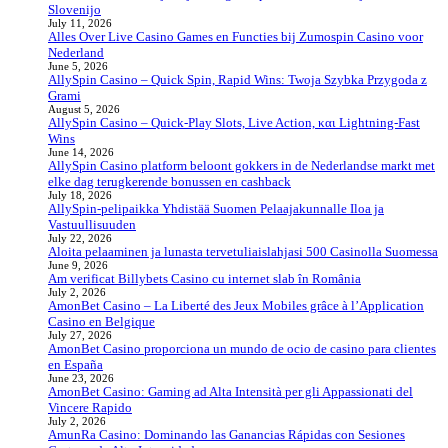
Slovenijo
July 11, 2026
Alles Over Live Casino Games en Functies bij Zumospin Casino voor
Nederland
June 5, 2026
AllySpin Casino – Quick Spin, Rapid Wins: Twoja Szybka Przygoda z
Grami
August 5, 2026
AllySpin Casino – Quick‑Play Slots, Live Action, και Lightning‑Fast
Wins
June 14, 2026
AllySpin Casino platform beloont gokkers in de Nederlandse markt met
elke dag terugkerende bonussen en cashback
July 18, 2026
AllySpin-pelipaikka Yhdistää Suomen Pelaajakunnalle Iloa ja
Vastuullisuuden
July 22, 2026
Aloita pelaaminen ja lunasta tervetuliaislahjasi 500 Casinolla Suomessa
June 9, 2026
Am verificat Billybets Casino cu internet slab în România
July 2, 2026
AmonBet Casino – La Liberté des Jeux Mobiles grâce à l’Application
Casino en Belgique
July 27, 2026
AmonBet Casino proporciona un mundo de ocio de casino para clientes
en España
June 23, 2026
AmonBet Casino: Gaming ad Alta Intensità per gli Appassionati del
Vincere Rapido
July 2, 2026
AmunRa Casino: Dominando las Ganancias Rápidas con Sesiones