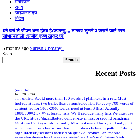
मनोरंजन
राज्य
लाइफस्टाइल
विदेश
धर्म कर्म से जीवन धन्य होता है:उपमन्यु,,,, भागवत सुनने व कराने वाले परम
सौभाग्यशाली :संजीव कृष्ण ठाकुर जी
5 months ago
Suresh Upmanyu
Search
Search
Recent Posts
(no title)
June 20, 2026
, , , , or lists. Avoid more than 150 words of plain text in a row. Must
include at least two bullet lists or numbered lists for every 700 words of
content. So for 1800-2000 words, need at least 3 lists? Actually
1800/700=2.57 => at least 3 lists. We’ll include many lists.We must use
the URL https://dazardbet-au.com/en-au/ in first or second paragraph.
Must use LSI keywords naturally. Must not use all facts, randomly pick
some. Ensure we choose one dominant player behavior pattern: “short,
high-intensity sessions focused on quick outcomes” or “mobile
gameplay during brief, repeated visits” etc. Let’s pick “short, high-