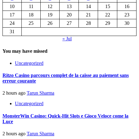
10
11
12
13
14
15
16
17
18
19
20
21
22
23
24
25
26
27
28
29
30
31
« Jul
You may have missed
Uncategorized
Ritzo Casino parcours complet de la caisse au paiement sans
erreur courante
2 hours ago
Tarun Sharma
Uncategorized
MonsterWin Casino: Quick‑Hit Slots e Gioco Veloce come la
Luce
2 hours ago
Tarun Sharma