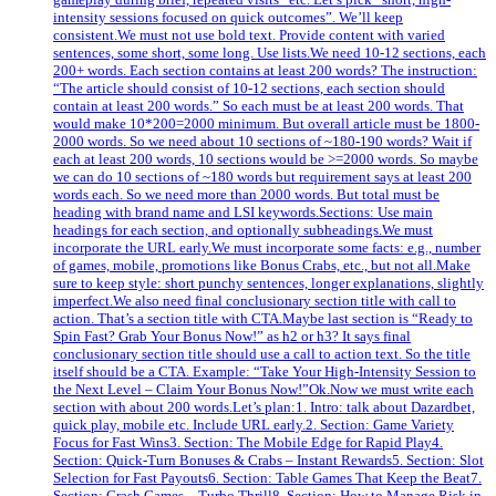
intensity sessions focused on quick outcomes”. We’ll keep
consistent.We must not use bold text. Provide content with varied
sentences, some short, some long. Use lists.We need 10-12 sections, each
200+ words. Each section contains at least 200 words? The instruction:
“The article should consist of 10-12 sections, each section should
contain at least 200 words.” So each must be at least 200 words. That
would make 10*200=2000 minimum. But overall article must be 1800-
2000 words. So we need about 10 sections of ~180-190 words? Wait if
each at least 200 words, 10 sections would be >=2000 words. So maybe
we can do 10 sections of ~180 words but requirement says at least 200
words each. So we need more than 2000 words. But total must be
heading with brand name and LSI keywords.Sections: Use main
headings for each section, and optionally subheadings.We must
incorporate the URL early.We must incorporate some facts: e.g., number
of games, mobile, promotions like Bonus Crabs, etc., but not all.Make
sure to keep style: short punchy sentences, longer explanations, slightly
imperfect.We also need final conclusionary section title with call to
action. That’s a section title with CTA.Maybe last section is “Ready to
Spin Fast? Grab Your Bonus Now!” as h2 or h3? It says final
conclusionary section title should use a call to action text. So the title
itself should be a CTA. Example: “Take Your High‑Intensity Session to
the Next Level – Claim Your Bonus Now!”Ok.Now we must write each
section with about 200 words.Let’s plan:1. Intro: talk about Dazardbet,
quick play, mobile etc. Include URL early.2. Section: Game Variety
Focus for Fast Wins3. Section: The Mobile Edge for Rapid Play4.
Section: Quick‑Turn Bonuses & Crabs – Instant Rewards5. Section: Slot
Selection for Fast Payouts6. Section: Table Games That Keep the Beat7.
Section: Crash Games – Turbo Thrill8. Section: How to Manage Risk in