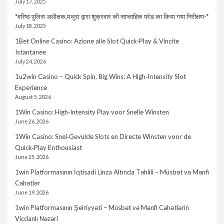
July 17, 2025
*वरिष्ठ पुलिस अधीक्षक,मथुरा द्वारा शुक्रवार की साप्ताहिक परेड का किया गया निरीक्षण-*
July 18, 2025
1Bet Online Casino: Azione alle Slot Quick‑Play & Vincite
Istantanee
July 24, 2026
1u2win Casino – Quick Spin, Big Wins: A High‑Intensity Slot
Experience
August 5, 2026
1Win Casino: High‑Intensity Play voor Snelle Winsten
June 26, 2026
1Win Casino: Snel‑Gevulde Slots en Directe Winsten voor de
Quick‑Play Enthousiast
June 25, 2026
1win Platformasının İqtisadi Linza Altında Təhlili – Müsbət və Mənfi
Cəhətlər
June 19, 2026
1win Platformasının Şeiriyyəti – Müsbət və Mənfi Cəhətlərin
Vicdanlı Nəzəri