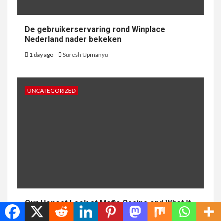
De gebruikerservaring rond Winplace
Nederland nader bekeken
1 day ago
Suresh Upmanyu
UNCATEGORIZED
Our Honest Look at Mafia Casino and What It
Asks of Us