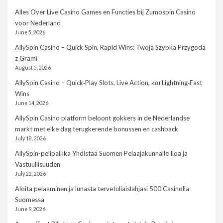
Alles Over Live Casino Games en Functies bij Zumospin Casino
voor Nederland
June 5, 2026
AllySpin Casino – Quick Spin, Rapid Wins: Twoja Szybka Przygoda
z Grami
August 5, 2026
AllySpin Casino – Quick‑Play Slots, Live Action, και Lightning‑Fast
Wins
June 14, 2026
AllySpin Casino platform beloont gokkers in de Nederlandse
markt met elke dag terugkerende bonussen en cashback
July 18, 2026
AllySpin-pelipaikka Yhdistää Suomen Pelaajakunnalle Iloa ja
Vastuullisuuden
July 22, 2026
Aloita pelaaminen ja lunasta tervetuliaislahjasi 500 Casinolla
Suomessa
June 9, 2026