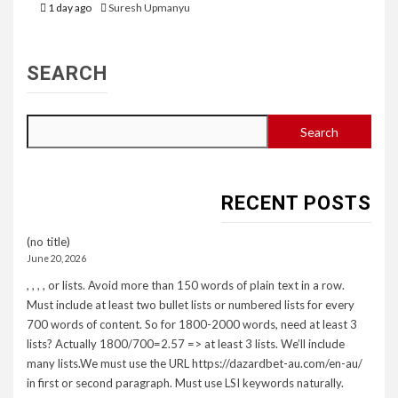
1 day ago
Suresh Upmanyu
SEARCH
Search
RECENT POSTS
(no title)
June 20, 2026
, , , , or lists. Avoid more than 150 words of plain text in a row.
Must include at least two bullet lists or numbered lists for every
700 words of content. So for 1800-2000 words, need at least 3
lists? Actually 1800/700=2.57 => at least 3 lists. We’ll include
many lists.We must use the URL https://dazardbet-au.com/en-au/
in first or second paragraph. Must use LSI keywords naturally.