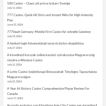
500 Casino – Chans att pröva lyckan i Sverige
July 11, 2026
777 Casino: Quick‑Hit Slots und Instant Wins für High‑Intensity
Play
June 25, 2026
777Vault Germany: Mobile‑First Casino für schnelle Gewinne
July 29, 2026
A fambet login folyamatának lassú és biztos elsajátítása
July 27, 2026
A következő korszak online kaszinó szórakozása Magyarország
részére a Westace Casino
July 12, 2026
A Lotto Casino Születésnapi Bónuszainak Tényleges Tapasztalata
Magyarországon
July 22, 2026
A Year At Slotoro Casino Comprehensive Player Review For
Canada
June 17, 2026
Accordo esclusivo con il fornitore Spin City Casino per garantire il