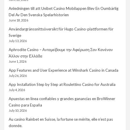
Anledningen till att Unibet Casino Mobilappen Blev En Oumbärlig
Del Av Den Svenska Spelarhistorien
June 18, 2026
Användargränssnittsöversikt för Hugo Casino-plattformen för
Sverige
July 13, 2026
Aphrodite Casino – Ανταμείβουμε την Αφιέρωση Σαν Κανέναν
Άλλον στην Ελλάδα
June 1, 2026
App Features and User Experience at Winshark Casino in Canada
July 26, 2026
App Installation Step by Step at Roulettino Casino for Australia
July 4, 2026
Apuestas en línea confiables y grandes ganancias en BroWinner
Casino para España
July 10, 2026
Au casino Rainbet en Suisse, la fortune se mérite, elle n’est pas
donnée.