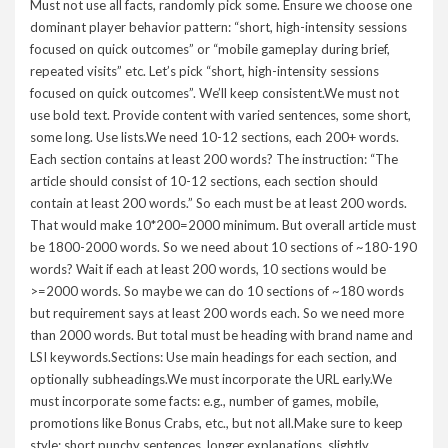
Must not use all facts, randomly pick some. Ensure we choose one
dominant player behavior pattern: “short, high-intensity sessions
focused on quick outcomes” or “mobile gameplay during brief,
repeated visits” etc. Let’s pick “short, high-intensity sessions
focused on quick outcomes”. We’ll keep consistent.We must not
use bold text. Provide content with varied sentences, some short,
some long. Use lists.We need 10-12 sections, each 200+ words.
Each section contains at least 200 words? The instruction: “The
article should consist of 10-12 sections, each section should
contain at least 200 words.” So each must be at least 200 words.
That would make 10*200=2000 minimum. But overall article must
be 1800-2000 words. So we need about 10 sections of ~180-190
words? Wait if each at least 200 words, 10 sections would be
>=2000 words. So maybe we can do 10 sections of ~180 words
but requirement says at least 200 words each. So we need more
than 2000 words. But total must be heading with brand name and
LSI keywords.Sections: Use main headings for each section, and
optionally subheadings.We must incorporate the URL early.We
must incorporate some facts: e.g., number of games, mobile,
promotions like Bonus Crabs, etc., but not all.Make sure to keep
style: short punchy sentences, longer explanations, slightly