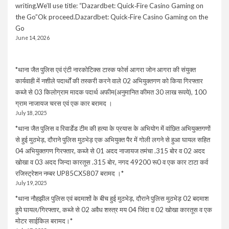
writing.We’ll use title: “Dazardbet: Quick‑Fire Casino Gaming on
the Go”Ok proceed.Dazardbet: Quick‑Fire Casino Gaming on the
Go
June 14, 2026
*थाना जैत पुलिस एवं एंटी नारकोटिक्स टास्क फोर्स आगरा जोन आगरा की संयुक्त
कार्यवाही में नशीले पदार्थों की तस्करी करने वाले 02 अभियुक्तगण को किया गिरफ्तार
कब्जे से 03 किलोग्राम मादक पदार्थ अफीम(अनुमानित कीमत 30 लाख रूपये), 100
ग्राम नाजायज चरस एवं एक कार बरामद ।
July 18, 2025
*थाना जैत पुलिस व रिवार्डेड टीम की हत्या के प्रयास के अभियोग में वांछित अभियुक्तगणों
से हुई मुठभेड़, दौराने पुलिस मुठभेड़ एक अभियुक्त पैर में गोली लगने से हुआ घायल सहित
04 अभियुक्तगण गिरफ्तार, कब्जे से 01 अदद नाजायज तमंचा .315 बोर व 02 अदद
खोखा व 03 अदद जिन्दा कारतूस .315 बोर, नगद 49200 रू0 व एक कार टाटा कर्व
रजिस्ट्रेशन नम्बर UP85CX5807 बरामद ।*
July 19, 2025
*थाना नौहझील पुलिस एवं बदमाशों के बीच हुई मुठभेड़, दौराने पुलिस मुठभेड़ 02 बदमाश
हुये घायल/गिरफ्तार, कब्जे से 02 अवैध शस्त्र मय 04 जिंदा व 02 खोखा कारतूस व एक
मोटर साईकिल बरामद।*