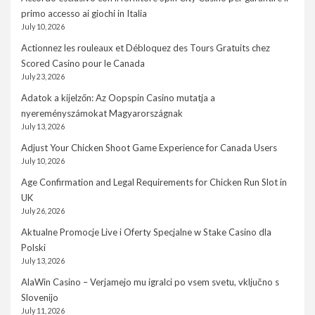
primo accesso ai giochi in Italia
July 10, 2026
Actionnez les rouleaux et Débloquez des Tours Gratuits chez
Scored Casino pour le Canada
July 23, 2026
Adatok a kijelzőn: Az Oopspin Casino mutatja a
nyereményszámokat Magyarországnak
July 13, 2026
Adjust Your Chicken Shoot Game Experience for Canada Users
July 10, 2026
Age Confirmation and Legal Requirements for Chicken Run Slot in
UK
July 26, 2026
Aktualne Promocje Live i Oferty Specjalne w Stake Casino dla
Polski
July 13, 2026
AlaWin Casino – Verjamejo mu igralci po vsem svetu, vključno s
Slovenijo
July 11, 2026