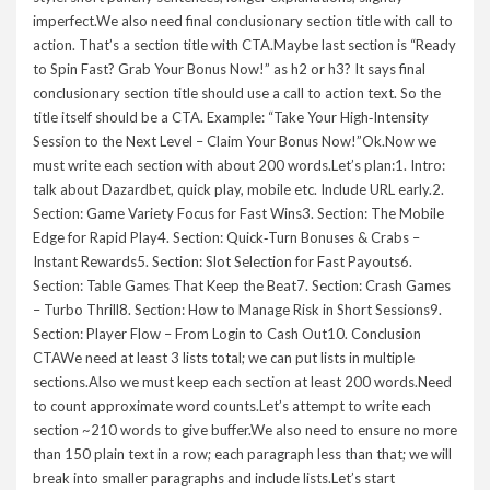
imperfect.We also need final conclusionary section title with call to
action. That’s a section title with CTA.Maybe last section is “Ready
to Spin Fast? Grab Your Bonus Now!” as h2 or h3? It says final
conclusionary section title should use a call to action text. So the
title itself should be a CTA. Example: “Take Your High‑Intensity
Session to the Next Level – Claim Your Bonus Now!”Ok.Now we
must write each section with about 200 words.Let’s plan:1. Intro:
talk about Dazardbet, quick play, mobile etc. Include URL early.2.
Section: Game Variety Focus for Fast Wins3. Section: The Mobile
Edge for Rapid Play4. Section: Quick‑Turn Bonuses & Crabs –
Instant Rewards5. Section: Slot Selection for Fast Payouts6.
Section: Table Games That Keep the Beat7. Section: Crash Games
– Turbo Thrill8. Section: How to Manage Risk in Short Sessions9.
Section: Player Flow – From Login to Cash Out10. Conclusion
CTAWe need at least 3 lists total; we can put lists in multiple
sections.Also we must keep each section at least 200 words.Need
to count approximate word counts.Let’s attempt to write each
section ~210 words to give buffer.We also need to ensure no more
than 150 plain text in a row; each paragraph less than that; we will
break into smaller paragraphs and include lists.Let’s start