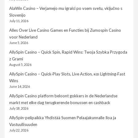
AlaWin Casino – Verjamejo mu igralci po vsem svetu, vključno s
Slovenijo
July 11, 2026
Alles Over Live Casino Games en Functies bij Zumospin Casino
voor Nederland
June 5, 2026
AllySpin Casino – Quick Spin, Rapid Wins: Twoja Szybka Przygoda
z Grami
August 5, 2026
AllySpin Casino – Quick‑Play Slots, Live Action, και Lightning‑Fast
Wins
June 14, 2026
AllySpin Casino platform beloont gokkers in de Nederlandse
markt met elke dag terugkerende bonussen en cashback
July 18, 2026
AllySpin-pelipaikka Yhdistää Suomen Pelaajakunnalle Iloa ja
Vastuullisuuden
July 22, 2026