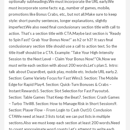
optionally subheadings.We must incorporate the URL early.We
must incorporate some facts: e.g., number of games, mobile,
promotions like Bonus Crabs, etc., but not all.Make sure to keep
style: short punchy sentences, longer explanations, slightly
imperfect.We also need final conclusionary section title with call to
action. That’s a section title with CTA.Maybe last section is “Ready
to Spin Fast? Grab Your Bonus Now!” as h2 or h3? It says final
conclusionary section title should use a call to action text. So the
title itself should be a CTA. Example: “Take Your High‑Intensity
Session to the Next Level – Claim Your Bonus Now!”Ok.Now we
must write each section with about 200 words.Let’s plan:1. Intro:
talk about Dazardbet, quick play, mobile etc. Include URL early.2.
Section: Game Variety Focus for Fast Wins3. Section: The Mobile
Edge for Rapid Play4. Section: Quick‑Turn Bonuses & Crabs –
Instant Rewards5. Section: Slot Selection for Fast Payouts6.
Section: Table Games That Keep the Beat7. Section: Crash Games
– Turbo Thrill8. Section: How to Manage Risk in Short Sessions9.
Section: Player Flow – From Login to Cash Out10. Conclusion
CTAWe need at least 3 lists total; we can put lists in multiple
sections.Also we must keep each section at least 200 words.Need
to count approximate word counts.Let’s attempt to write each