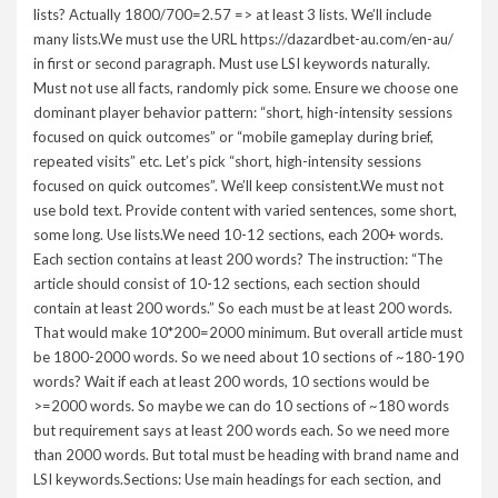
lists? Actually 1800/700=2.57 => at least 3 lists. We’ll include
many lists.We must use the URL https://dazardbet-au.com/en-au/
in first or second paragraph. Must use LSI keywords naturally.
Must not use all facts, randomly pick some. Ensure we choose one
dominant player behavior pattern: “short, high-intensity sessions
focused on quick outcomes” or “mobile gameplay during brief,
repeated visits” etc. Let’s pick “short, high-intensity sessions
focused on quick outcomes”. We’ll keep consistent.We must not
use bold text. Provide content with varied sentences, some short,
some long. Use lists.We need 10-12 sections, each 200+ words.
Each section contains at least 200 words? The instruction: “The
article should consist of 10-12 sections, each section should
contain at least 200 words.” So each must be at least 200 words.
That would make 10*200=2000 minimum. But overall article must
be 1800-2000 words. So we need about 10 sections of ~180-190
words? Wait if each at least 200 words, 10 sections would be
>=2000 words. So maybe we can do 10 sections of ~180 words
but requirement says at least 200 words each. So we need more
than 2000 words. But total must be heading with brand name and
LSI keywords.Sections: Use main headings for each section, and