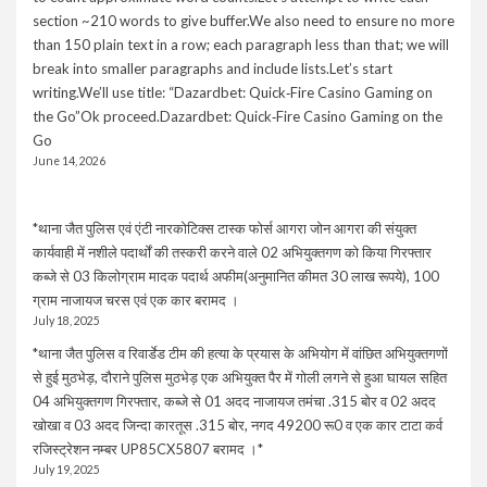
section ~210 words to give buffer.We also need to ensure no more
than 150 plain text in a row; each paragraph less than that; we will
break into smaller paragraphs and include lists.Let’s start
writing.We’ll use title: “Dazardbet: Quick‑Fire Casino Gaming on
the Go”Ok proceed.Dazardbet: Quick‑Fire Casino Gaming on the
Go
June 14, 2026
*थाना जैत पुलिस एवं एंटी नारकोटिक्स टास्क फोर्स आगरा जोन आगरा की संयुक्त
कार्यवाही में नशीले पदार्थों की तस्करी करने वाले 02 अभियुक्तगण को किया गिरफ्तार
कब्जे से 03 किलोग्राम मादक पदार्थ अफीम(अनुमानित कीमत 30 लाख रूपये), 100
ग्राम नाजायज चरस एवं एक कार बरामद ।
July 18, 2025
*थाना जैत पुलिस व रिवार्डेड टीम की हत्या के प्रयास के अभियोग में वांछित अभियुक्तगणों
से हुई मुठभेड़, दौराने पुलिस मुठभेड़ एक अभियुक्त पैर में गोली लगने से हुआ घायल सहित
04 अभियुक्तगण गिरफ्तार, कब्जे से 01 अदद नाजायज तमंचा .315 बोर व 02 अदद
खोखा व 03 अदद जिन्दा कारतूस .315 बोर, नगद 49200 रू0 व एक कार टाटा कर्व
रजिस्ट्रेशन नम्बर UP85CX5807 बरामद ।*
July 19, 2025