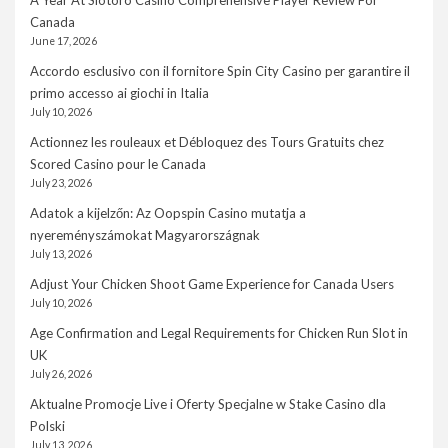
A Year At Slotoro Casino Comprehensive Player Review For
Canada
June 17, 2026
Accordo esclusivo con il fornitore Spin City Casino per garantire il
primo accesso ai giochi in Italia
July 10, 2026
Actionnez les rouleaux et Débloquez des Tours Gratuits chez
Scored Casino pour le Canada
July 23, 2026
Adatok a kijelzőn: Az Oopspin Casino mutatja a
nyereményszámokat Magyarországnak
July 13, 2026
Adjust Your Chicken Shoot Game Experience for Canada Users
July 10, 2026
Age Confirmation and Legal Requirements for Chicken Run Slot in
UK
July 26, 2026
Aktualne Promocje Live i Oferty Specjalne w Stake Casino dla
Polski
July 13, 2026