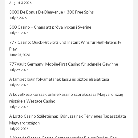
August 3, 2026
3000 De Bonus De Bienvenue + 300 Free Spins
July 7, 2026
500 Casino – Chans att pröva lyckan i Sverige
July 11, 2026
777 Casino: Quick‑Hit Slots und Instant Wins für High‑Intensity
Play
June 25, 2026
777Vault Germany: Mobile‑First Casino für schnelle Gewinne
July 29, 2026
A fambet login folyamatának lassú és biztos elsajátítása
July 27, 2026
A következő korszak online kaszinó szórakozása Magyarország
részére a Westace Casino
July 12, 2026
A Lotto Casino Születésnapi Bónuszainak Tényleges Tapasztalata
Magyarországon
July 22, 2026