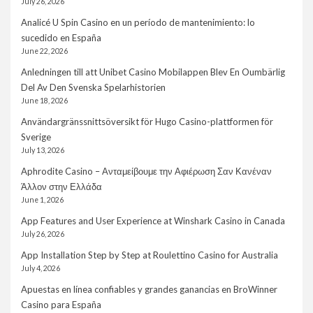
July 26, 2026
Analicé U Spin Casino en un período de mantenimiento: lo
sucedido en España
June 22, 2026
Anledningen till att Unibet Casino Mobilappen Blev En Oumbärlig
Del Av Den Svenska Spelarhistorien
June 18, 2026
Användargränssnittsöversikt för Hugo Casino-plattformen för
Sverige
July 13, 2026
Aphrodite Casino – Ανταμείβουμε την Αφιέρωση Σαν Κανέναν
Άλλον στην Ελλάδα
June 1, 2026
App Features and User Experience at Winshark Casino in Canada
July 26, 2026
App Installation Step by Step at Roulettino Casino for Australia
July 4, 2026
Apuestas en línea confiables y grandes ganancias en BroWinner
Casino para España