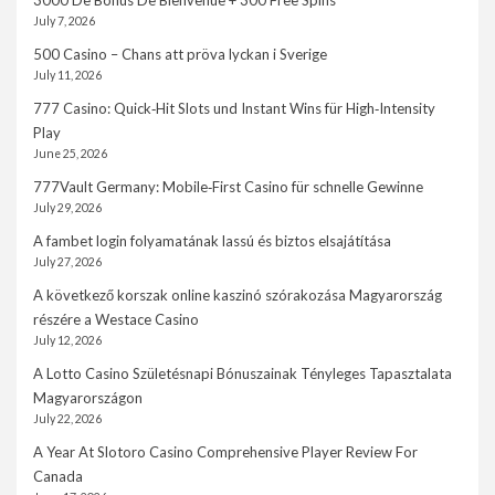
3000 De Bonus De Bienvenue + 300 Free Spins
July 7, 2026
500 Casino – Chans att pröva lyckan i Sverige
July 11, 2026
777 Casino: Quick‑Hit Slots und Instant Wins für High‑Intensity
Play
June 25, 2026
777Vault Germany: Mobile‑First Casino für schnelle Gewinne
July 29, 2026
A fambet login folyamatának lassú és biztos elsajátítása
July 27, 2026
A következő korszak online kaszinó szórakozása Magyarország
részére a Westace Casino
July 12, 2026
A Lotto Casino Születésnapi Bónuszainak Tényleges Tapasztalata
Magyarországon
July 22, 2026
A Year At Slotoro Casino Comprehensive Player Review For
Canada