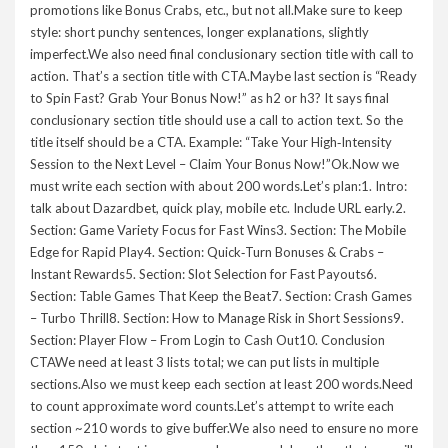
promotions like Bonus Crabs, etc., but not all.Make sure to keep
style: short punchy sentences, longer explanations, slightly
imperfect.We also need final conclusionary section title with call to
action. That’s a section title with CTA.Maybe last section is “Ready
to Spin Fast? Grab Your Bonus Now!” as h2 or h3? It says final
conclusionary section title should use a call to action text. So the
title itself should be a CTA. Example: “Take Your High‑Intensity
Session to the Next Level – Claim Your Bonus Now!”Ok.Now we
must write each section with about 200 words.Let’s plan:1. Intro:
talk about Dazardbet, quick play, mobile etc. Include URL early.2.
Section: Game Variety Focus for Fast Wins3. Section: The Mobile
Edge for Rapid Play4. Section: Quick‑Turn Bonuses & Crabs –
Instant Rewards5. Section: Slot Selection for Fast Payouts6.
Section: Table Games That Keep the Beat7. Section: Crash Games
– Turbo Thrill8. Section: How to Manage Risk in Short Sessions9.
Section: Player Flow – From Login to Cash Out10. Conclusion
CTAWe need at least 3 lists total; we can put lists in multiple
sections.Also we must keep each section at least 200 words.Need
to count approximate word counts.Let’s attempt to write each
section ~210 words to give buffer.We also need to ensure no more