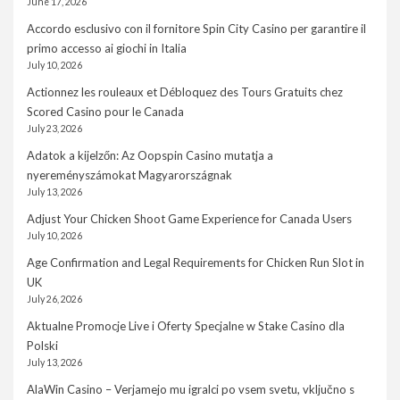
June 17, 2026
Accordo esclusivo con il fornitore Spin City Casino per garantire il
primo accesso ai giochi in Italia
July 10, 2026
Actionnez les rouleaux et Débloquez des Tours Gratuits chez
Scored Casino pour le Canada
July 23, 2026
Adatok a kijelzőn: Az Oopspin Casino mutatja a
nyereményszámokat Magyarországnak
July 13, 2026
Adjust Your Chicken Shoot Game Experience for Canada Users
July 10, 2026
Age Confirmation and Legal Requirements for Chicken Run Slot in
UK
July 26, 2026
Aktualne Promocje Live i Oferty Specjalne w Stake Casino dla
Polski
July 13, 2026
AlaWin Casino – Verjamejo mu igralci po vsem svetu, vključno s