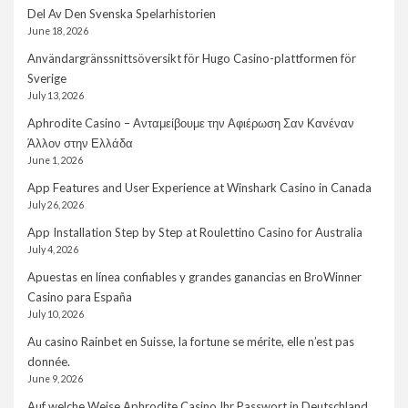
Del Av Den Svenska Spelarhistorien
June 18, 2026
Användargränssnittsöversikt för Hugo Casino-plattformen för
Sverige
July 13, 2026
Aphrodite Casino – Ανταμείβουμε την Αφιέρωση Σαν Κανέναν
Άλλον στην Ελλάδα
June 1, 2026
App Features and User Experience at Winshark Casino in Canada
July 26, 2026
App Installation Step by Step at Roulettino Casino for Australia
July 4, 2026
Apuestas en línea confiables y grandes ganancias en BroWinner
Casino para España
July 10, 2026
Au casino Rainbet en Suisse, la fortune se mérite, elle n’est pas
donnée.
June 9, 2026
Auf welche Weise Aphrodite Casino Ihr Passwort in Deutschland