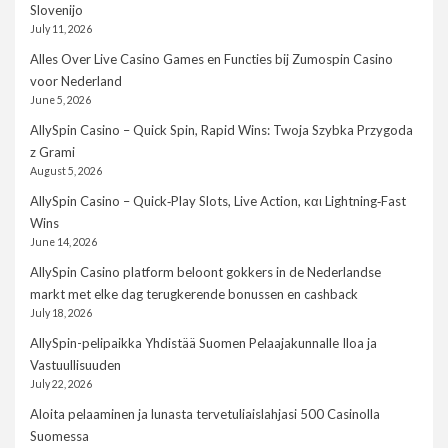
Slovenijo
July 11, 2026
Alles Over Live Casino Games en Functies bij Zumospin Casino
voor Nederland
June 5, 2026
AllySpin Casino – Quick Spin, Rapid Wins: Twoja Szybka Przygoda
z Grami
August 5, 2026
AllySpin Casino – Quick‑Play Slots, Live Action, και Lightning‑Fast
Wins
June 14, 2026
AllySpin Casino platform beloont gokkers in de Nederlandse
markt met elke dag terugkerende bonussen en cashback
July 18, 2026
AllySpin-pelipaikka Yhdistää Suomen Pelaajakunnalle Iloa ja
Vastuullisuuden
July 22, 2026
Aloita pelaaminen ja lunasta tervetuliaislahjasi 500 Casinolla
Suomessa