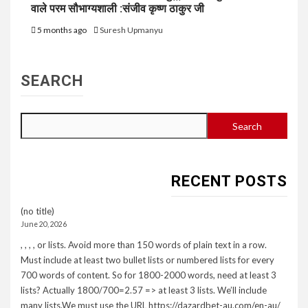
वाले परम सौभाग्यशाली :संजीव कृष्ण ठाकुर जी
5 months ago
Suresh Upmanyu
SEARCH
Search
RECENT POSTS
(no title)
June 20, 2026
, , , , or lists. Avoid more than 150 words of plain text in a row.
Must include at least two bullet lists or numbered lists for every
700 words of content. So for 1800-2000 words, need at least 3
lists? Actually 1800/700=2.57 => at least 3 lists. We’ll include
many lists.We must use the URL https://dazardbet-au.com/en-au/