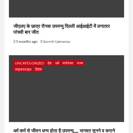
जीएलए के छात्र रौनक उपमन्यु दिल्ली आईआईटी में लगातार
पांचवी बार जीत
5 months ago
Suresh Upmanyu
UNCATEGORIZED
देश
धर्म
मनोरंजन
राज्य
लाइफस्टाइल
विदेश
धर्म कर्म से जीवन धन्य होता है:उपमन्यु,,,, भागवत सुनने व कराने