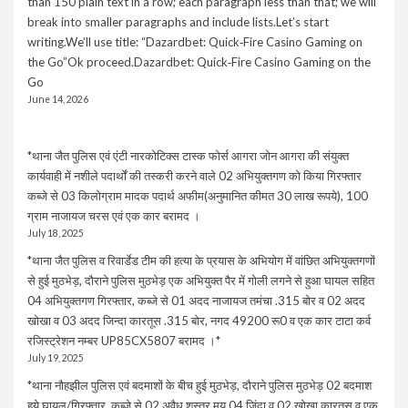
than 150 plain text in a row; each paragraph less than that; we will
break into smaller paragraphs and include lists.Let’s start
writing.We’ll use title: “Dazardbet: Quick‑Fire Casino Gaming on
the Go”Ok proceed.Dazardbet: Quick‑Fire Casino Gaming on the
Go
June 14, 2026
*थाना जैत पुलिस एवं एंटी नारकोटिक्स टास्क फोर्स आगरा जोन आगरा की संयुक्त
कार्यवाही में नशीले पदार्थों की तस्करी करने वाले 02 अभियुक्तगण को किया गिरफ्तार
कब्जे से 03 किलोग्राम मादक पदार्थ अफीम(अनुमानित कीमत 30 लाख रूपये), 100
ग्राम नाजायज चरस एवं एक कार बरामद ।
July 18, 2025
*थाना जैत पुलिस व रिवार्डेड टीम की हत्या के प्रयास के अभियोग में वांछित अभियुक्तगणों
से हुई मुठभेड़, दौराने पुलिस मुठभेड़ एक अभियुक्त पैर में गोली लगने से हुआ घायल सहित
04 अभियुक्तगण गिरफ्तार, कब्जे से 01 अदद नाजायज तमंचा .315 बोर व 02 अदद
खोखा व 03 अदद जिन्दा कारतूस .315 बोर, नगद 49200 रू0 व एक कार टाटा कर्व
रजिस्ट्रेशन नम्बर UP85CX5807 बरामद ।*
July 19, 2025
*थाना नौहझील पुलिस एवं बदमाशों के बीच हुई मुठभेड़, दौराने पुलिस मुठभेड़ 02 बदमाश
हुये घायल/गिरफ्तार, कब्जे से 02 अवैध शस्त्र मय 04 जिंदा व 02 खोखा कारतूस व एक