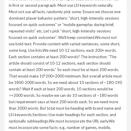
in first or second paragraph. Must use LSI keywords naturally.
Must not use all facts, randomly pick some. Ensure we choose one
dominant player behavior pattern: “short, high-intensity sessions
focused on quick outcomes” or “mobile gameplay during brief,
repeated visits” etc. Let’s pick “short, high-intensity sessions
focused on quick outcomes”. We’ll keep consistent.We must not
use bold text. Provide content with varied sentences, some short,
some long. Use lists.We need 10-12 sections, each 200+ words.
Each section contains at least 200 words? The instruction: “The
article should consist of 10-12 sections, each section should
contain at least 200 words.” So each must be at least 200 words.
That would make 10*200=2000 minimum. But overall article must
be 1800-2000 words. So we need about 10 sections of ~180-190
words? Wait if each at least 200 words, 10 sections would be
>=2000 words. So maybe we can do 10 sections of ~180 words
but requirement says at least 200 words each. So we need more
than 2000 words. But total must be heading with brand name and
LSI keywords.Sections: Use main headings for each section, and
optionally subheadings.We must incorporate the URL early.We
must incorporate some facts: e.g., number of games, mobile,